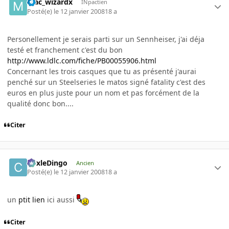
mac_wizardx
INpactien
Posté(e)
le 12 janvier 2008
18 a
Personellement je serais parti sur un Sennheiser, j'ai déja
testé et franchement c'est du bon
http://www.ldlc.com/fiche/PB00055906.html
Concernant les trois casques que tu as présenté j'aurai
penché sur un Steelseries le matos signé fatality c'est des
euros en plus juste pour un nom et pas forcément de la
qualité donc bon....
Citer
CoxleDingo
Ancien
Posté(e)
le 12 janvier 2008
18 a
un
ptit lien
ici aussi
Citer