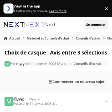
Aller au contenu
View in the app
×
Di
A better way to browse.
Learn more
.
Next
Se connecter
Accueil
Matériel et Conseils d'achat
Conseils d'achat
Cho
Choix de casque : Avis entre 3 sélections
Par
myryp
le 11 janvier 2008
18 a
dans
Conseils d'achat
Commencer un nouveau sujet
myryp
INpactien
Posté(e)
le 11 janvier 2008
18 a