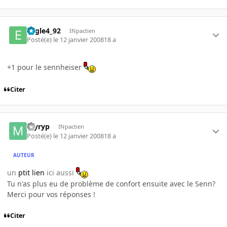
Eagle4_92
INpactien
Posté(e)
le 12 janvier 2008
18 a
+1 pour le sennheiser
Citer
myryp
INpactien
Posté(e)
le 12 janvier 2008
18 a
AUTEUR
un
ptit lien
ici aussi
Tu n'as plus eu de problème de confort ensuite avec le Senn?
Merci pour vos réponses !
Citer