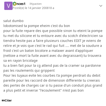
vances1
INpactien
Posté(e)
le 14 janvier 2008
18 a
salut dumbo
lobotomised ta pompe eheim c'est du bon
pour la fuite repare des que possible sinon tu eteint la pompe
tu met du silicone et tu entoure avec du scotch d'electricien sa
tiendra hesite pas a faire plusieurs couches EDIT je vviens de
relire et je vois que c'est le rad qui fuit .... met de la soudure a
froid c'est un baton bicolore a malaxer avant d'appliquer
(nettoie a mort la fuite avant avec du degraissant) tu trouvera
sa en rayon bricolage
tu a bien fait pour la cg attend pas de la cramer sa pardonne
pas les roulements qui grippent
Pour les tuyaux evite les courbes t'a pompe perdrait du debit
pareille pour les raccord de dimension differente tu creerais
des pertes de charges car si tu passe d'un conduit plus grand
a plus petit et inverse "l'ecoulement" n'est pas bon
Citer