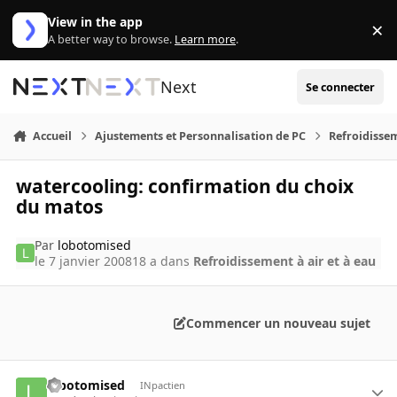
Aller au contenu
View in the app
×
Di
A better way to browse.
Learn more
.
Next
Se connecter
Accueil
Ajustements et Personnalisation de PC
Refroidissem
watercooling: confirmation du choix
du matos
Par
lobotomised
le 7 janvier 2008
18 a
dans
Refroidissement à air et à eau
Commencer un nouveau sujet
lobotomised
INpactien