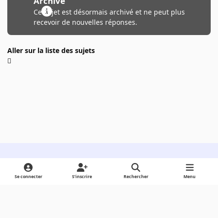
Archivé
Ce sujet est désormais archivé et ne peut plus
recevoir de nouvelles réponses.
Aller sur la liste des sujets
Light Mode
Dark Mode
System Preference
Se connecter
S’inscrire
Rechercher
Menu
Langue
Cookies
Powered by
Invision Community