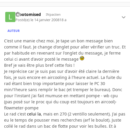
lobotomised
INpactien
Posté(e)
le 14 janvier 2008
18 a
AUTEUR
C'est une manie chez moi. Je tape un bon message bien
comme il faut. Je change d'onglet pour aller vérifier un truc. Et
par habitude en revenant sur l'onglet du message, je ferme
celui ci avant d'avoir posté le message
Bref je vais être plus bref cette fois !
Je reprécise car je suis pas sur d'avoir été claire la dernière
fois, je suis encore en aircooling à l'heure actuel. La fuite du
rad étant bien trop importante pour laisser le PC 30
min/1heure sans remplir le bac (et tremper le bureau). Donc
pour l'instant j'ai fait mumuse en mettant pompe - wb cpu
(pas posé sur le proc qui du coup est toujours en aircool)-
flowmeter-pompe
Le rad c'est
celui la
, mais en 270 (2 ventillo seulement). J'ai pas
eu le temps de pousser mes recherches (arf le boulot). Juste
collé le rad dans un bac de flotte pour voir les bulles. Et à