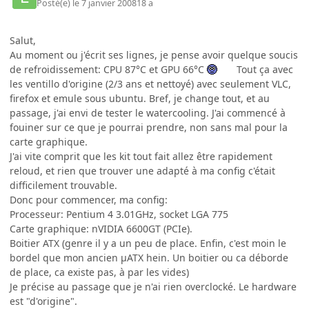
Posté(e)
le 7 janvier 2008
18 a
Salut,
Au moment ou j'écrit ses lignes, je pense avoir quelque soucis
de refroidissement: CPU 87°C et GPU 66°C
Tout ça avec
les ventillo d'origine (2/3 ans et nettoyé) avec seulement VLC,
firefox et emule sous ubuntu. Bref, je change tout, et au
passage, j'ai envi de tester le watercooling. J'ai commencé à
fouiner sur ce que je pourrai prendre, non sans mal pour la
carte graphique.
J'ai vite comprit que les kit tout fait allez être rapidement
reloud, et rien que trouver une adapté à ma config c'était
difficilement trouvable.
Donc pour commencer, ma config:
Processeur: Pentium 4 3.01GHz, socket LGA 775
Carte graphique: nVIDIA 6600GT (PCIe).
Boitier ATX (genre il y a un peu de place. Enfin, c'est moin le
bordel que mon ancien µATX hein. Un boitier ou ca déborde
de place, ca existe pas, à par les vides)
Je précise au passage que je n'ai rien overclocké. Le hardware
est "d'origine".