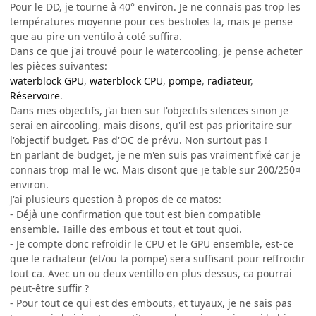
Pour le DD, je tourne à 40° environ. Je ne connais pas trop les
températures moyenne pour ces bestioles la, mais je pense
que au pire un ventilo à coté suffira.
Dans ce que j'ai trouvé pour le watercooling, je pense acheter
les pièces suivantes:
waterblock GPU
,
waterblock CPU
,
pompe
,
radiateur
,
Réservoire
.
Dans mes objectifs, j'ai bien sur l'objectifs silences sinon je
serai en aircooling, mais disons, qu'il est pas prioritaire sur
l'objectif budget. Pas d'OC de prévu. Non surtout pas !
En parlant de budget, je ne m'en suis pas vraiment fixé car je
connais trop mal le wc. Mais disont que je table sur 200/250¤
environ.
J'ai plusieurs question à propos de ce matos:
- Déjà une confirmation que tout est bien compatible
ensemble. Taille des embous et tout et tout quoi.
- Je compte donc refroidir le CPU et le GPU ensemble, est-ce
que le radiateur (et/ou la pompe) sera suffisant pour reffroidir
tout ca. Avec un ou deux ventillo en plus dessus, ca pourrai
peut-être suffir ?
- Pour tout ce qui est des embouts, et tuyaux, je ne sais pas