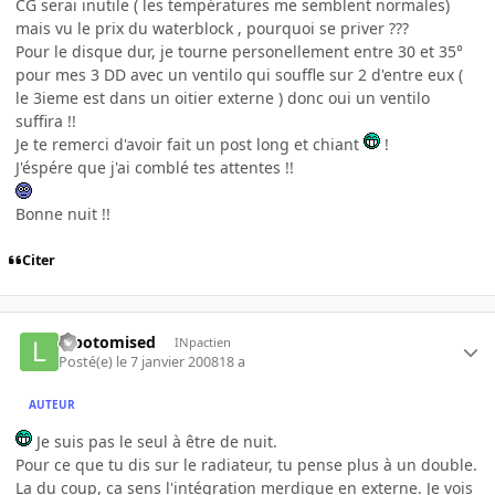
CG serai inutile ( les températures me semblent normales)
mais vu le prix du waterblock , pourquoi se priver ???
Pour le disque dur, je tourne personellement entre 30 et 35°
pour mes 3 DD avec un ventilo qui souffle sur 2 d'entre eux (
le 3ieme est dans un oitier externe ) donc oui un ventilo
suffira !!
Je te remerci d'avoir fait un post long et chiant
!
J'éspére que j'ai comblé tes attentes !!
Bonne nuit !!
Citer
lobotomised
INpactien
Posté(e)
le 7 janvier 2008
18 a
AUTEUR
Je suis pas le seul à être de nuit.
Pour ce que tu dis sur le radiateur, tu pense plus à un double.
La du coup, ca sens l'intégration merdique en externe. Je vois