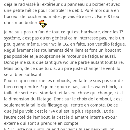
déjà le rad vissé à l'extérieur du panneau du boitier et avec
une petite hélice pour controler le débit. Puré moi qui a en
horreur de toucher au matos, je vais être servi. Faire 8 trou
dans mon boitier
Je ne suis pas un fan de tout ce qui est hardware, donc les T°
système, c'est pas qu'en général ca m'interresse pas, mais un
peu quand même. Pour wc la CG, en faite, son ventillo fatigue.
Régulièrement les roulements déraillent et font un boucant
pas possible et je soupsonne le moteur de fatiguer aussi.
Donc je me suis que tant qu'a wc une partie autant tout faire.
Mais bon, de ce que tu dis, au pire juste changer le ventillo
serai bien suffisant.
Pour ce qui concerne les embouts, en faite je suis pas sur de
bien comprendre. Si je me gourre pas, sur les waterblock, la
taille de sortie est standart, et la seul chose qui change, c'est
la dimension du filetage. Donc sur le choix de l'embout, c'est
seulement la taille du filetage qui rentre en compte. De ce
que j'ai pu voir, c'est le 1/4 qui est le plus répendu. Et de
l'autre coté de l'embout, la c'est le diametre interne et/ou?
externe qui sont à prendre en compte.
EDIT: Juste pour info, quand on veut utiliser deux wb, on