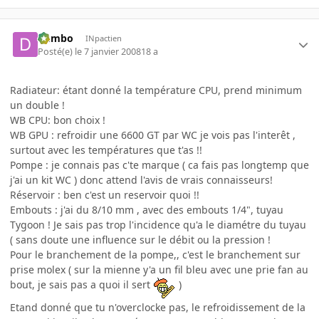
dumbo
INpactien
Posté(e)
le 7 janvier 2008
18 a
Radiateur: étant donné la température CPU, prend minimum
un double !
WB CPU: bon choix !
WB GPU : refroidir une 6600 GT par WC je vois pas l'interêt ,
surtout avec les températures que t'as !!
Pompe : je connais pas c'te marque ( ca fais pas longtemp que
j'ai un kit WC ) donc attend l'avis de vrais connaisseurs!
Réservoir : ben c'est un reservoir quoi !!
Embouts : j'ai du 8/10 mm , avec des embouts 1/4", tuyau
Tygoon ! Je sais pas trop l'incidence qu'a le diamétre du tuyau
( sans doute une influence sur le débit ou la pression !
Pour le branchement de la pompe,, c'est le branchement sur
prise molex ( sur la mienne y'a un fil bleu avec une prie fan au
bout, je sais pas a quoi il sert
)
Etand donné que tu n'overclocke pas, le refroidissement de la