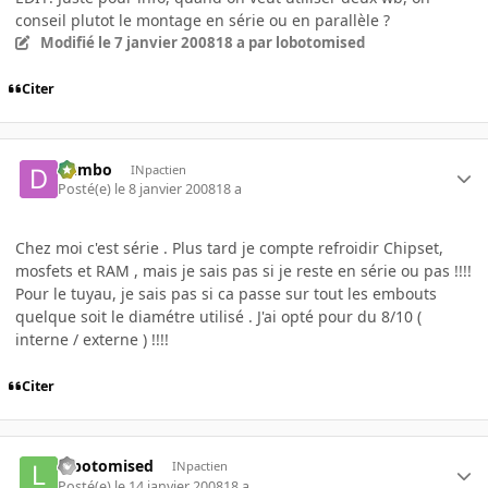
conseil plutot le montage en série ou en parallèle ?
Modifié
le 7 janvier 2008
18 a
par lobotomised
Citer
dumbo
INpactien
Posté(e)
le 8 janvier 2008
18 a
Chez moi c'est série . Plus tard je compte refroidir Chipset,
mosfets et RAM , mais je sais pas si je reste en série ou pas !!!!
Pour le tuyau, je sais pas si ca passe sur tout les embouts
quelque soit le diamétre utilisé . J'ai opté pour du 8/10 (
interne / externe ) !!!!
Citer
lobotomised
INpactien
Posté(e)
le 14 janvier 2008
18 a