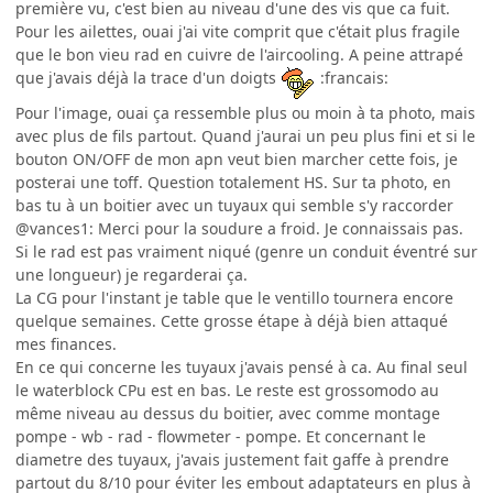
première vu, c'est bien au niveau d'une des vis que ca fuit.
Pour les ailettes, ouai j'ai vite comprit que c'était plus fragile
que le bon vieu rad en cuivre de l'aircooling. A peine attrapé
que j'avais déjà la trace d'un doigts
:francais:
Pour l'image, ouai ça ressemble plus ou moin à ta photo, mais
avec plus de fils partout. Quand j'aurai un peu plus fini et si le
bouton ON/OFF de mon apn veut bien marcher cette fois, je
posterai une toff. Question totalement HS. Sur ta photo, en
bas tu à un boitier avec un tuyaux qui semble s'y raccorder
@vances1: Merci pour la soudure a froid. Je connaissais pas.
Si le rad est pas vraiment niqué (genre un conduit éventré sur
une longueur) je regarderai ça.
La CG pour l'instant je table que le ventillo tournera encore
quelque semaines. Cette grosse étape à déjà bien attaqué
mes finances.
En ce qui concerne les tuyaux j'avais pensé à ca. Au final seul
le waterblock CPu est en bas. Le reste est grossomodo au
même niveau au dessus du boitier, avec comme montage
pompe - wb - rad - flowmeter - pompe. Et concernant le
diametre des tuyaux, j'avais justement fait gaffe à prendre
partout du 8/10 pour éviter les embout adaptateurs en plus à