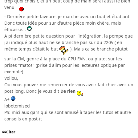
trop quoi choisir, et un petit coup de main serai aussi le bien
venu
- Dernière petite faveure: je marche avec un budjet étudiant.
Donc toute idée pour sur d'autre pièce moin chère, mais
éfficasse...
A pi dernière petite question pour l'intégration, la pompe que
j'ai indiqué plus haut ne se branche pas sur du 220V ( en
même temps c'était le but
). Mais ca se branche plutot
sur la CM, genre à la place du CPU FAN, ou plutot sur les
prises "matos" (prise d'alim pour les lecteures optique par
exemple).
Voilou,
Oui vous pouvez me remercier de vous avoir fait chier avec un
post long. Donc je vous dit
De rien
.
A+
lobotomised
PS: mici aux gars qui se sont amusé à taper les tutos et autre
conseils en post-it
Citer