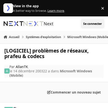
Aller au contenu
View in the app
×
Di
A better way to browse.
Learn more
.
Next
Se connecter
Accueil
Systèmes d'exploitation
Microsoft Windows (Mobile
[LOGICIEL] problèmes de réseaux,
prafeu & codecs
Par
AllanTK
le 14 décembre 2003
22 a
dans
Microsoft Windows
(Mobile)
Commencer un nouveau sujet