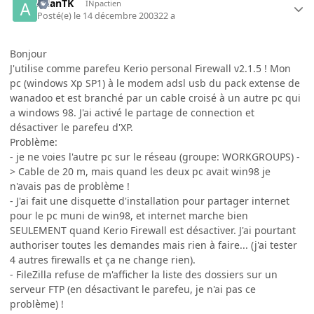
AllanTK
INpactien
Posté(e)
le 14 décembre 2003
22 a
Bonjour
J'utilise comme parefeu Kerio personal Firewall v2.1.5 ! Mon
pc (windows Xp SP1) à le modem adsl usb du pack extense de
wanadoo et est branché par un cable croisé à un autre pc qui
a windows 98. J'ai activé le partage de connection et
désactiver le parefeu d'XP.
Problème:
- je ne voies l'autre pc sur le réseau (groupe: WORKGROUPS) -
> Cable de 20 m, mais quand les deux pc avait win98 je
n'avais pas de problème !
- J'ai fait une disquette d'installation pour partager internet
pour le pc muni de win98, et internet marche bien
SEULEMENT quand Kerio Firewall est désactiver. J'ai pourtant
authoriser toutes les demandes mais rien à faire... (j'ai tester
4 autres firewalls et ça ne change rien).
- FileZilla refuse de m'afficher la liste des dossiers sur un
serveur FTP (en désactivant le parefeu, je n'ai pas ce
problème) !