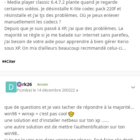
- Media player classic 6.4.7.2 plante quand je regarde
certaines vidéos. Je désinstalle K-lite codec pack 220f et
résinstalle et j'ai tjs des problèmes. Où je peux enlever
manuellement les codecs ?
Depuis que je suis passé à XP, j'ai que des problèmes. La
majorité se règle si je me balade sur internet sans parefeu,
j'ai besoin de votre aide pour apprendre à bien gérer Kerio
sous XP. On m'a d'ailleurs beaucoup recmmandé celui-ci...
Citer
Dark26
Ancien
Posté(e)
le 14 décembre 2003
22 a
que de questions et je vais tacher de répondre à la majorité...
win98 + winxp = c'est pas cool
une solution est d'installer netbeui sur ton xp ......
une autre solution est de mettre l'authentification sur ton
win98..
si tu ne le vois pas dans voisinage réseau, faut faire clic droit