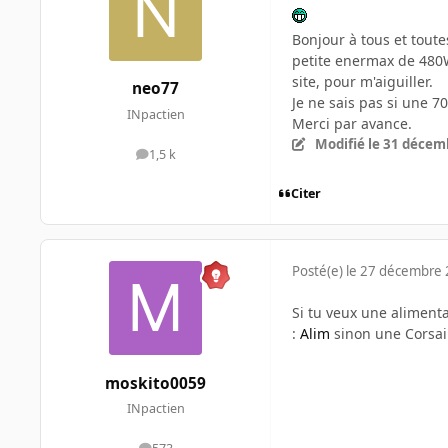
Bonjour à tous et tout
petite enermax de 480W
site, pour m'aiguiller.
neo77
Je ne sais pas si une 70
INpactien
Merci par avance.
Modifié
le 31 décem
1,5 k
messages
Citer
Posté(e)
le 27 décembre
Si tu veux une aliment
:
Alim
sinon une Corsair
moskito0059
INpactien