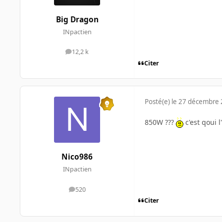
Big Dragon
INpactien
12,2 k
messages
Citer
Posté(e)
le 27 décembre
850W ???
c'est qoui l
Nico986
INpactien
520
messages
Citer