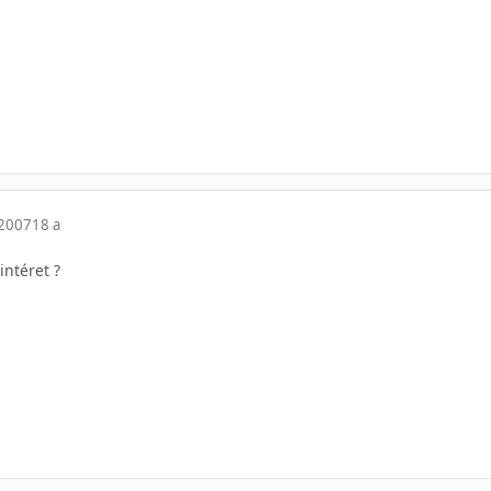
 2007
18 a
'intéret ?