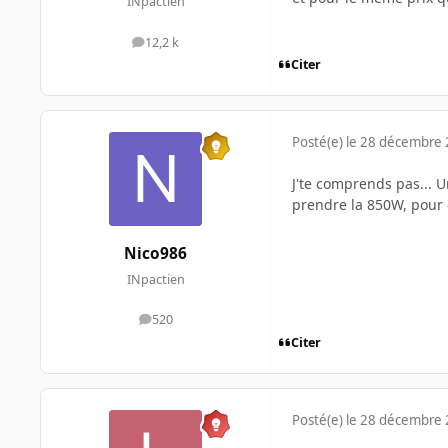
INpactien
12,2 k
messages
Citer
Posté(e)
le 28 décembre
J'te comprends pas... 
prendre la 850W, pour
Nico986
INpactien
520
messages
Citer
Posté(e)
le 28 décembre