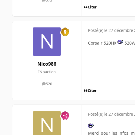
573
messages
Citer
Posté(e)
le 27 décembre
Corsair 520HX
520W 
Nico986
INpactien
520
messages
Citer
Posté(e)
le 27 décembre
Merci pour les infos, m