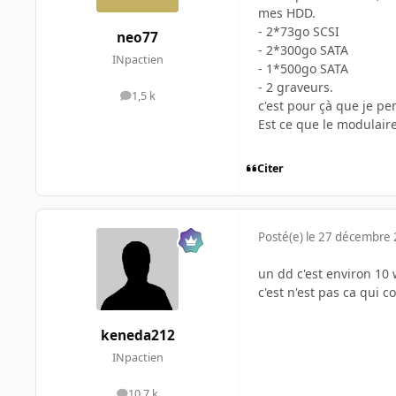
mes HDD.
- 2*73go SCSI
neo77
- 2*300go SATA
INpactien
- 1*500go SATA
- 2 graveurs.
1,5 k
messages
c'est pour çà que je p
Est ce que le modulaire
Citer
Posté(e)
le 27 décembre
un dd c'est environ 10 
c'est n'est pas ca qui 
keneda212
INpactien
10,7 k