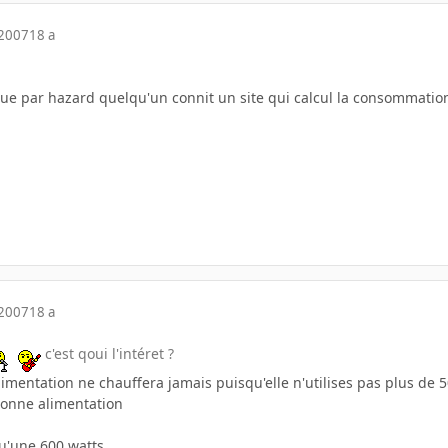
 2007
18 a
que par hazard quelqu'un connit un site qui calcul la consommation
 2007
18 a
c'est qoui l'intéret ?
 alimentation ne chauffera jamais puisqu'elle n'utilises pas plus de
 bonne alimentation
u'une 600 watts