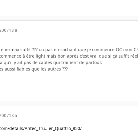
 2007
18 a
a enermax suffit ??? ou pas en sachant que je commence OC mon CP
ommence à être light mais bon après c'est vrai que si çà suffit rée
pa qu'il y ait pas de cables qui trainent de partout.
s aussi fiables que les autres ???
 2007
18 a
com/details/Antec_Tru...er_Quattro_850/