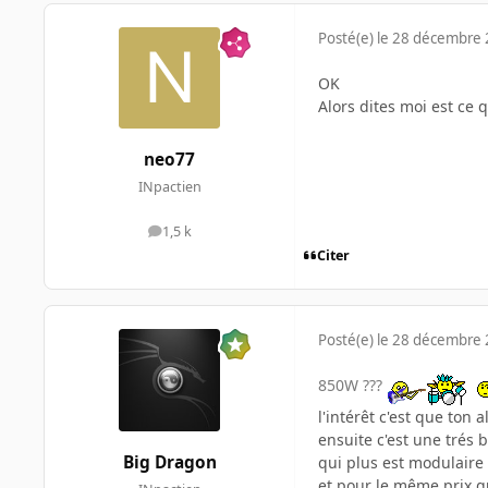
Posté(e)
le 28 décembre
OK
Alors dites moi est ce 
neo77
INpactien
1,5 k
messages
Citer
Posté(e)
le 28 décembre
850W ???
l'intérêt c'est que ton
ensuite c'est une trés
Big Dragon
qui plus est modulaire
et pour le même prix q