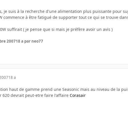
es, je suis à la recherche d'une alimentation plus puissante pour s
 commence à être fatigué de supporter tout ce qui se trouve dans 
0W suffirait ( je pense que si mais je préfère avoir un avis )
bre 2007
18 a
par neo77
 2007
18 a
ation haut de gamme prend une Seasonic mais au niveau de la puis
 620 devrait peut-etre faire l'affaire
Corasair