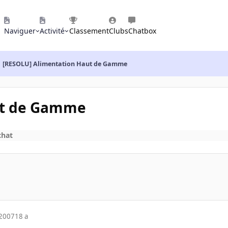
Naviguer
Activité
Classement
Clubs
Chatbox
[RESOLU] Alimentation Haut de Gamme
ut de Gamme
chat
 2007
18 a