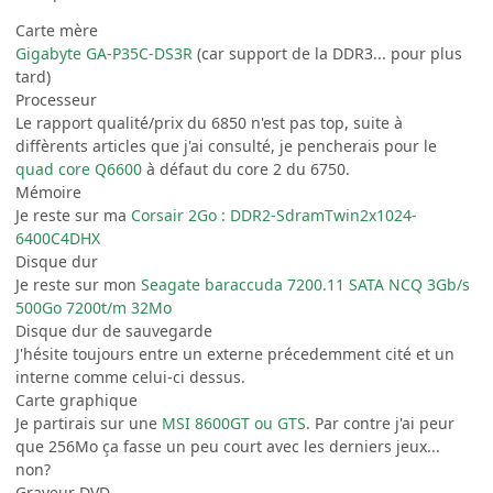
Carte mère
Gigabyte GA-P35C-DS3R
(car support de la DDR3... pour plus
tard)
Processeur
Le rapport qualité/prix du 6850 n'est pas top, suite à
diffèrents articles que j'ai consulté, je pencherais pour le
quad core Q6600
à défaut du core 2 du 6750.
Mémoire
Je reste sur ma
Corsair 2Go : DDR2-SdramTwin2x1024-
6400C4DHX
Disque dur
Je reste sur mon
Seagate baraccuda 7200.11 SATA NCQ 3Gb/s
500Go 7200t/m 32Mo
Disque dur de sauvegarde
J'hésite toujours entre un externe précedemment cité et un
interne comme celui-ci dessus.
Carte graphique
Je partirais sur une
MSI 8600GT ou GTS
. Par contre j'ai peur
que 256Mo ça fasse un peu court avec les derniers jeux...
non?
Graveur DVD