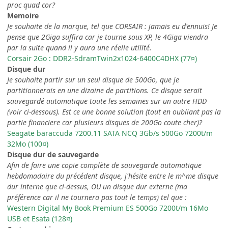
proc quad cor?
Memoire
Je souhaite de la marque, tel que CORSAIR : jamais eu d'ennuis! Je
pense que 2Giga suffira car je tourne sous XP, le 4Giga viendra
par la suite quand il y aura une réelle utilité.
Corsair 2Go : DDR2-SdramTwin2x1024-6400C4DHX (77¤)
Disque dur
Je souhaite partir sur un seul disque de 500Go, que je
partitionnerais en une dizaine de partitions. Ce disque serait
sauvegardé automatique toute les semaines sur un autre HDD
(voir ci-dessous). Est ce une bonne solution (tout en oubliant pas la
partie financiere car plusieurs disques de 200Go coute cher)?
Seagate baraccuda 7200.11 SATA NCQ 3Gb/s 500Go 7200t/m
32Mo (100¤)
Disque dur de sauvegarde
Afin de faire une copie complète de sauvegarde automatique
hebdomadaire du précédent disque, j'hésite entre le m^me disque
dur interne que ci-dessus, OU un disque dur externe (ma
préférence car il ne tournera pas tout le temps) tel que :
Western Digital My Book Premium ES 500Go 7200t/m 16Mo
USB et Esata (128¤)