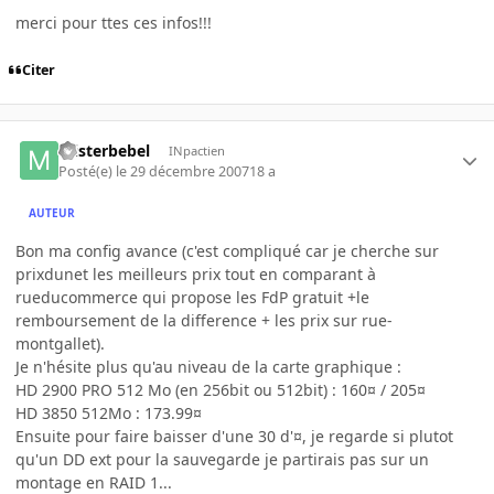
merci pour ttes ces infos!!!
Citer
misterbebel
INpactien
Posté(e)
le 29 décembre 2007
18 a
AUTEUR
Bon ma config avance (c'est compliqué car je cherche sur
prixdunet les meilleurs prix tout en comparant à
rueducommerce qui propose les FdP gratuit +le
remboursement de la difference + les prix sur rue-
montgallet).
Je n'hésite plus qu'au niveau de la carte graphique :
HD 2900 PRO 512 Mo (en 256bit ou 512bit) : 160¤ / 205¤
HD 3850 512Mo : 173.99¤
Ensuite pour faire baisser d'une 30 d'¤, je regarde si plutot
qu'un DD ext pour la sauvegarde je partirais pas sur un
montage en RAID 1...