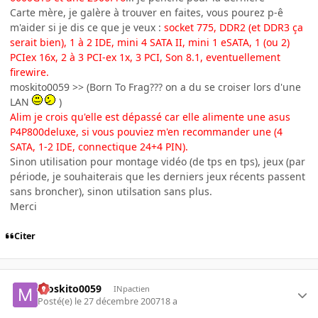
Carte mère, je galère à trouver en faites, vous pourez p-ê
m'aider si je dis ce que je veux :
socket 775, DDR2 (et DDR3 ça
serait bien), 1 à 2 IDE, mini 4 SATA II, mini 1 eSATA, 1 (ou 2)
PCIex 16x, 2 à 3 PCI-ex 1x, 3 PCI, Son 8.1, eventuellement
firewire.
moskito0059 >> (Born To Frag??? on a du se croiser lors d'une
LAN
)
Alim je crois qu'elle est dépassé car elle alimente une asus
P4P800deluxe, si vous pouviez m'en recommander une (4
SATA, 1-2 IDE, connectique 24+4 PIN).
Sinon utilisation pour montage vidéo (de tps en tps), jeux (par
période, je souhaiterais que les derniers jeux récents passent
sans broncher), sinon utilsation sans plus.
Merci
Citer
moskito0059
INpactien
Posté(e)
le 27 décembre 2007
18 a