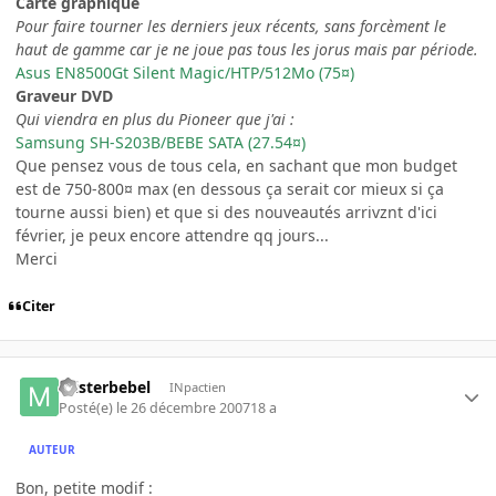
Carte graphique
Pour faire tourner les derniers jeux récents, sans forcèment le
haut de gamme car je ne joue pas tous les jorus mais par période.
Asus EN8500Gt Silent Magic/HTP/512Mo (75¤)
Graveur DVD
Qui viendra en plus du Pioneer que j'ai :
Samsung SH-S203B/BEBE SATA (27.54¤)
Que pensez vous de tous cela, en sachant que mon budget
est de 750-800¤ max (en dessous ça serait cor mieux si ça
tourne aussi bien) et que si des nouveautés arrivznt d'ici
février, je peux encore attendre qq jours...
Merci
Citer
misterbebel
INpactien
Posté(e)
le 26 décembre 2007
18 a
AUTEUR
Bon, petite modif :