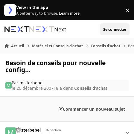
Aller au contenu
View in the app
×
Di
A better way to browse.
Learn more
.
Next
Se connecter
Accueil
Matériel et Conseils d'achat
Conseils d'achat
Bes
Besoin de conseils pour nouvelle
config...
Par
misterbebel
le 26 décembre 2007
18 a
dans
Conseils d'achat
Commencer un nouveau sujet
misterbebel
INpactien