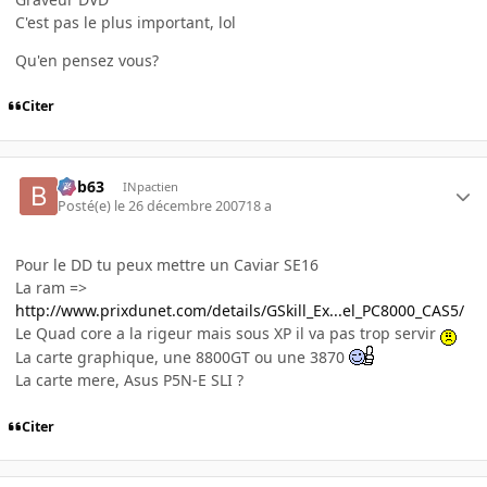
C'est pas le plus important, lol
Qu'en pensez vous?
Citer
bob63
INpactien
Posté(e)
le 26 décembre 2007
18 a
Pour le DD tu peux mettre un Caviar SE16
La ram =>
http://www.prixdunet.com/details/GSkill_Ex...el_PC8000_CAS5/
Le Quad core a la rigeur mais sous XP il va pas trop servir
La carte graphique, une 8800GT ou une 3870
La carte mere, Asus P5N-E SLI ?
Citer