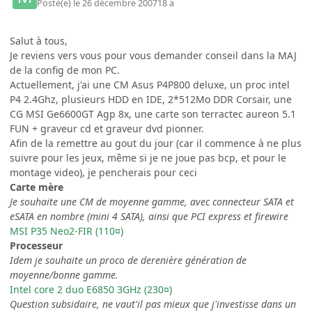
Posté(e)
le 26 décembre 2007
18 a
Salut à tous,
Je reviens vers vous pour vous demander conseil dans la MAJ
de la config de mon PC.
Actuellement, j'ai une CM Asus P4P800 deluxe, un proc intel
P4 2.4Ghz, plusieurs HDD en IDE, 2*512Mo DDR Corsair, une
CG MSI Ge6600GT Agp 8x, une carte son terractec aureon 5.1
FUN + graveur cd et graveur dvd pionner.
Afin de la remettre au gout du jour (car il commence à ne plus
suivre pour les jeux, même si je ne joue pas bcp, et pour le
montage video), je pencherais pour ceci
Carte mère
Je souhaite une CM de moyenne gamme, avec connecteur SATA et
eSATA en nombre (mini 4 SATA), ainsi que PCI express et firewire
MSI P35 Neo2-FIR (110¤)
Processeur
Idem je souhaite un proco de derenière génération de
moyenne/bonne gamme.
Intel core 2 duo E6850 3GHz (230¤)
Question subsidaire, ne vaut'il pas mieux que j'investisse dans un