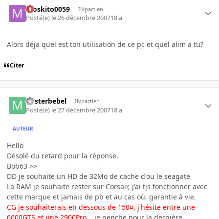
moskito0059
INpactien
Posté(e)
le 26 décembre 2007
18 a
Alors déja quel est ton utilisation de ce pc et quel alim a tu?
Citer
misterbebel
INpactien
Posté(e)
le 27 décembre 2007
18 a
AUTEUR
Hello
Désolé du retard pour la réponse.
Bob63 >>
DD je souhaite un HD de 32Mo de cache d'ou le seagate
La RAM je souhaite rester sur Corsair, j'ai tjs fonctionner avec
cette marque et jamais de pb et au cas où, garantie à vie.
CG je souhaiterais en dessous de 150¤, j'hésite entre une
6600GTS et une 2900Pro
... je penche pour la dernière