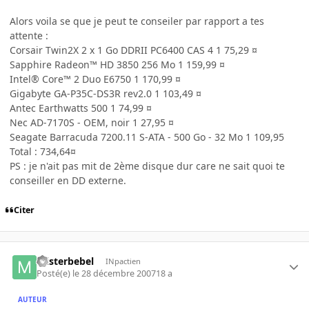
Alors voila se que je peut te conseiler par rapport a tes
attente :
Corsair Twin2X 2 x 1 Go DDRII PC6400 CAS 4 1 75,29 ¤
Sapphire Radeon™ HD 3850 256 Mo 1 159,99 ¤
Intel® Core™ 2 Duo E6750 1 170,99 ¤
Gigabyte GA-P35C-DS3R rev2.0 1 103,49 ¤
Antec Earthwatts 500 1 74,99 ¤
Nec AD-7170S - OEM, noir 1 27,95 ¤
Seagate Barracuda 7200.11 S-ATA - 500 Go - 32 Mo 1 109,95
Total : 734,64¤
PS : je n'ait pas mit de 2ème disque dur care ne sait quoi te
conseiller en DD externe.
Citer
misterbebel
INpactien
Posté(e)
le 28 décembre 2007
18 a
AUTEUR