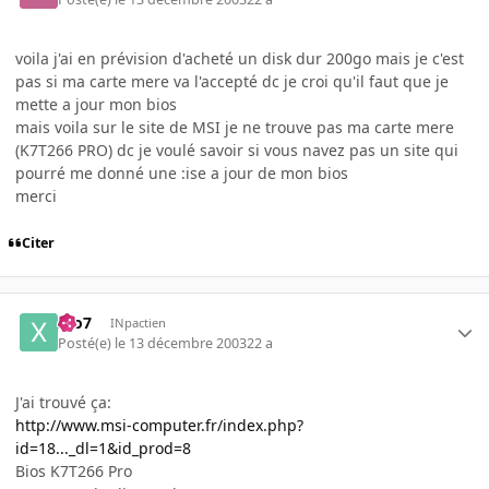
voila j'ai en prévision d'acheté un disk dur 200go mais je c'est
pas si ma carte mere va l'accepté dc je croi qu'il faut que je
mette a jour mon bios
mais voila sur le site de MSI je ne trouve pas ma carte mere
(K7T266 PRO) dc je voulé savoir si vous navez pas un site qui
pourré me donné une :ise a jour de mon bios
merci
Citer
xto7
INpactien
Posté(e)
le 13 décembre 2003
22 a
J'ai trouvé ça:
http://www.msi-computer.fr/index.php?
id=18..._dl=1&id_prod=8
Bios K7T266 Pro