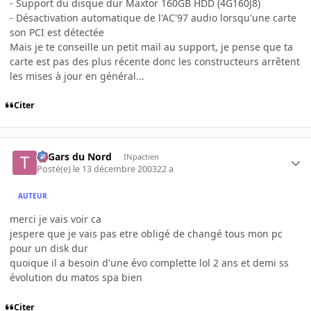
- Support du disque dur Maxtor 160GB HDD (4G160J8)
- Désactivation automatique de l'AC'97 audio lorsqu'une carte
son PCI est détectée
Mais je te conseille un petit mail au support, je pense que ta
carte est pas des plus récente donc les constructeurs arrêtent
les mises à jour en général...
Citer
Ti Gars du Nord
INpactien
Posté(e)
le 13 décembre 2003
22 a
AUTEUR
merci je vais voir ca
jespere que je vais pas etre obligé de changé tous mon pc
pour un disk dur
quoique il a besoin d'une évo complette lol 2 ans et demi ss
évolution du matos spa bien
Citer