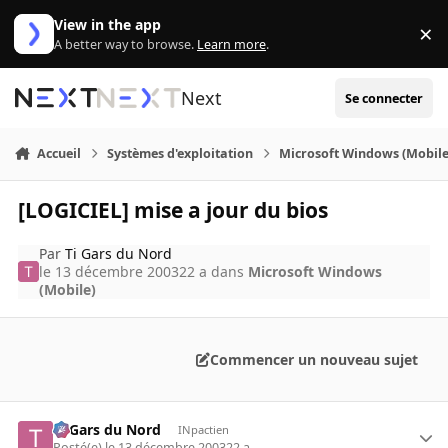
Aller au contenu
View in the app
×
Di
A better way to browse.
Learn more
.
Next
Se connecter
Accueil
Systèmes d'exploitation
Microsoft Windows (Mobile
[LOGICIEL] mise a jour du bios
Par
Ti Gars du Nord
le 13 décembre 2003
22 a
dans
Microsoft Windows
(Mobile)
Commencer un nouveau sujet
Ti Gars du Nord
INpactien
Posté(e)
le 13 décembre 2003
22 a