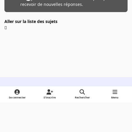
recevoir de nouvelles réponses.
Aller sur la liste des sujets
Light Mode
Dark Mode
System Preference
Se connecter
S’inscrire
Rechercher
Menu
Langue
Cookies
Powered by
Invision Community