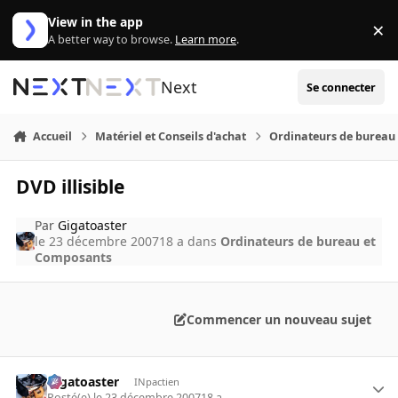
Aller au contenu
View in the app
×
Di
A better way to browse.
Learn more
.
Next
Se connecter
Accueil
Matériel et Conseils d'achat
Ordinateurs de bureau
DVD illisible
Par
Gigatoaster
le 23 décembre 2007
18 a
dans
Ordinateurs de bureau et
Composants
Commencer un nouveau sujet
Gigatoaster
INpactien
Posté(e)
le 23 décembre 2007
18 a