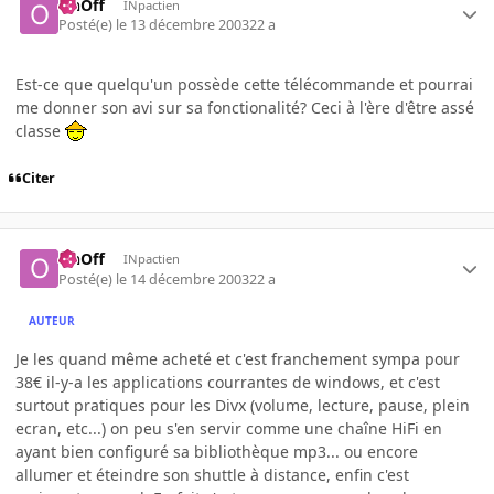
OnOff
INpactien
Posté(e)
le 13 décembre 2003
22 a
Est-ce que quelqu'un possède cette télécommande et pourrai
me donner son avi sur sa fonctionalité? Ceci à l'ère d'être assé
classe
Citer
OnOff
INpactien
Posté(e)
le 14 décembre 2003
22 a
AUTEUR
Je les quand même acheté et c'est franchement sympa pour
38€ il-y-a les applications courrantes de windows, et c'est
surtout pratiques pour les Divx (volume, lecture, pause, plein
ecran, etc...) on peu s'en servir comme une chaîne HiFi en
ayant bien configuré sa bibliothèque mp3... ou encore
allumer et éteindre son shuttle à distance, enfin c'est