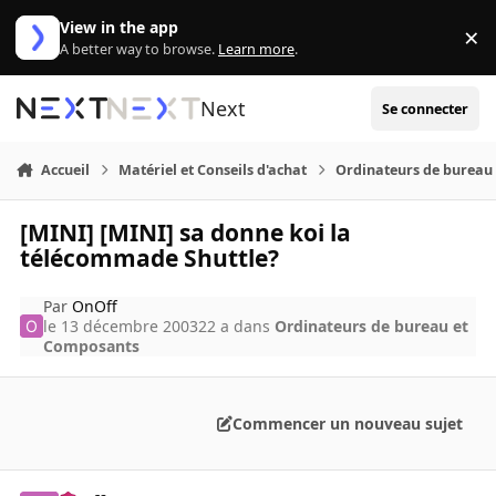
Aller au contenu
View in the app
×
Di
A better way to browse.
Learn more
.
Next
Se connecter
Accueil
Matériel et Conseils d'achat
Ordinateurs de bureau
[MINI] [MINI] sa donne koi la
télécommade Shuttle?
Par
OnOff
le 13 décembre 2003
22 a
dans
Ordinateurs de bureau et
Composants
Commencer un nouveau sujet