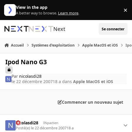
Aller au contenu
View in the app
×
Di
A better way to browse.
Learn more
.
Next
Se connecter
Accueil
Systèmes d'exploitation
Apple MacOS et iOS
Ipo
Ipod Nano G3
Par
nicolasdi28
le 22 décembre 2007
18 a
dans
Apple MacOS et iOS
Commencer un nouveau sujet
nicolasdi28
INpactien
Posté(e)
le 22 décembre 2007
18 a