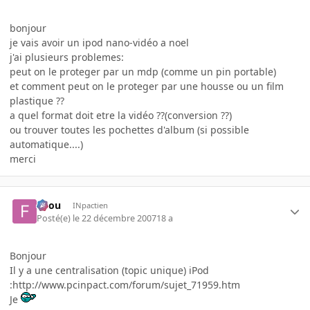
bonjour
je vais avoir un ipod nano-vidéo a noel
j'ai plusieurs problemes:
peut on le proteger par un mdp (comme un pin portable)
et comment peut on le proteger par une housse ou un film
plastique ??
a quel format doit etre la vidéo ??(conversion ??)
ou trouver toutes les pochettes d'album (si possible
automatique....)
merci
falou
INpactien
Posté(e)
le 22 décembre 2007
18 a
Bonjour
Il y a une centralisation (topic unique) iPod
:http://www.pcinpact.com/forum/sujet_71959.htm
Je