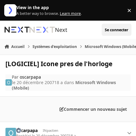
Aller au contenu
View in the app
×
Di
A better way to browse.
Learn more
.
Next
Se connecter
Accueil
Systèmes d'exploitation
Microsoft Windows (Mobile
[LOGICIEL] Icone pres de l'horloge
Par
oscarpapa
le 20 décembre 2007
18 a
dans
Microsoft Windows
(Mobile)
Commencer un nouveau sujet
oscarpapa
INpactien
Posté(e)
le 20 décembre 2007
18 a