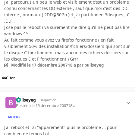
J'ai parcourus un peu le web et visiblement c'est un probleme
connu concernant les DD externe , sauf que moi c'est des DD
interne , normaux ( 2DD@80Go )et j'ai partitionen 3disques , C
,E ,F .
J'ose pas le reboot i va surement me dire qu'il ne peut pas lire
windows ^^ .
Au fait comme vous avez vu firefox fonctionne ( en fait
visiblement 50% des installation/fichiers/dossiers qui sont sur
le disque C fonctionnent mais aucun des fichiers dossiers sur
les disques E et F fonctionnent ) Grrr
Modifié
le 17 décembre 2007
18 a
par bullseyeg
Citer
bullseyeg
INpactien
Posté(e)
le 15 décembre 2007
18 a
AUTEUR
J'ai reboot et j'ai "apparement" plus le probleme ... pour
combien de temps LoL