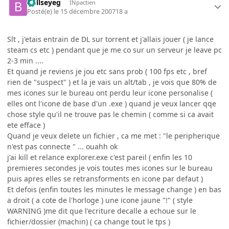
bullseyeg
INpactien
Posté(e)
le 15 décembre 2007
18 a
Slt , j'etais entrain de DL sur torrent et j'allais jouer ( je lance
steam cs etc ) pendant que je me co sur un serveur je leave pc
2-3 min ....
Et quand je reviens je jou etc sans prob ( 100 fps etc , bref
rien de "suspect" ) et la je vais un alt/tab , je vois que 80% de
mes icones sur le bureau ont perdu leur icone personalise (
elles ont l'icone de base d'un .exe ) quand je veux lancer qqe
chose style qu'il ne trouve pas le chemin ( comme si ca avait
ete efface )
Quand je veux delete un fichier , ca me met : "le peripherique
n'est pas connecte " ... ouahh ok
j'ai kill et relance explorer.exe c'est pareil ( enfin les 10
premieres secondes je vois toutes mes icones sur le bureau
puis apres elles se retransforments en icone par defaut )
Et defois (enfin toutes les minutes le message change ) en bas
a droit ( a cote de l'horloge ) une icone jaune "!" ( style
WARNING )me dit que l'ecriture decalle a echoue sur le
fichier/dossier (machin) ( ca change tout le tps )