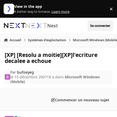
Aller au contenu
View in the app
×
Di
A better way to browse.
Learn more
.
Next
Se connecter
Accueil
Systèmes d'exploitation
Microsoft Windows (Mobile
[XP] [Resolu a moitie][XP]l'ecriture
decalee a echoue
Par
bullseyeg
le 15 décembre 2007
18 a
dans
Microsoft Windows
(Mobile)
Commencer un nouveau sujet