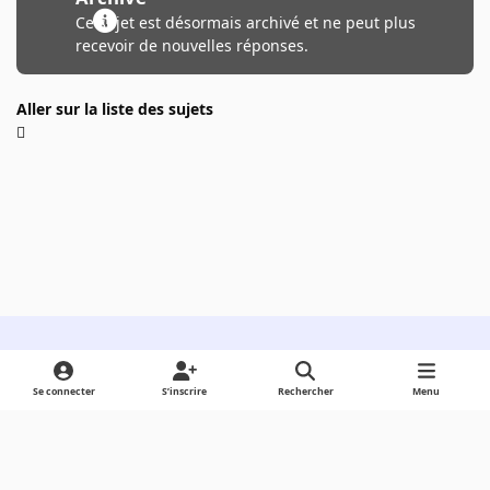
Ce sujet est désormais archivé et ne peut plus
recevoir de nouvelles réponses.
Aller sur la liste des sujets
Light Mode
Dark Mode
System Preference
Se connecter
S’inscrire
Rechercher
Menu
Langue
Cookies
Powered by
Invision Community