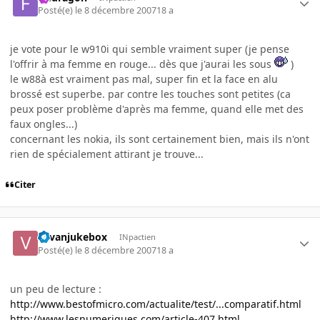
Posté(e)
le 8 décembre 2007
18 a
je vote pour le w910i qui semble vraiment super (je pense
l'offrir à ma femme en rouge... dès que j'aurai les sous
)
le w88à est vraiment pas mal, super fin et la face en alu
brossé est superbe. par contre les touches sont petites (ca
peux poser problème d'après ma femme, quand elle met des
faux ongles...)
concernant les nokia, ils sont certainement bien, mais ils n'ont
rien de spécialement attirant je trouve...
Citer
vavanjukebox
INpactien
Posté(e)
le 8 décembre 2007
18 a
un peu de lecture :
http://www.bestofmicro.com/actualite/test/...comparatif.html
http://www.lesnumeriques.com/article-407.html