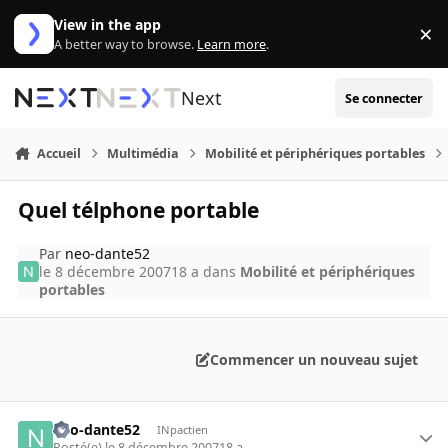
Aller au contenu
View in the app
×
Di
A better way to browse.
Learn more
.
Next
Se connecter
Accueil
Multimédia
Mobilité et périphériques portables
Quel télphone portable
Par
neo-dante52
le 8 décembre 2007
18 a
dans
Mobilité et périphériques
portables
Commencer un nouveau sujet
neo-dante52
INpactien
Posté(e)
le 8 décembre 2007
18 a