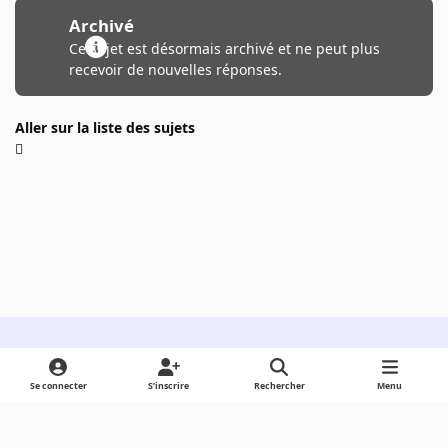
Archivé
Ce sujet est désormais archivé et ne peut plus
recevoir de nouvelles réponses.
Aller sur la liste des sujets
Light Mode
Dark Mode
System Preference
Se connecter
S’inscrire
Rechercher
Menu
Langue
Cookies
Powered by
Invision Community