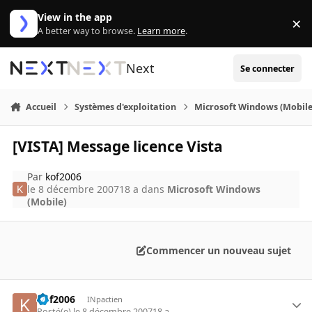
Aller au contenu
View in the app
×
Di
A better way to browse.
Learn more
.
Next
Se connecter
Accueil
Systèmes d'exploitation
Microsoft Windows (Mobile
[VISTA] Message licence Vista
Par
kof2006
le 8 décembre 2007
18 a
dans
Microsoft Windows
(Mobile)
Commencer un nouveau sujet
kof2006
INpactien
Posté(e)
le 8 décembre 2007
18 a