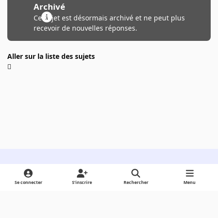
Archivé
Ce sujet est désormais archivé et ne peut plus
recevoir de nouvelles réponses.
Aller sur la liste des sujets
Light Mode
Dark Mode
System Preference
Se connecter
S’inscrire
Rechercher
Menu
Langue
Cookies
Powered by
Invision Community