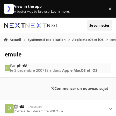
Aller au contenu
View in the app
×
Di
A better way to browse.
Learn more
.
Next
Se connecter
Accueil
Systèmes d'exploitation
Apple MacOS et iOS
em
emule
Par
phr68
le 3 décembre 2007
18 a
dans
Apple MacOS et iOS
Commencer un nouveau sujet
phr68
INpactien
Posté(e)
le 3 décembre 2007
18 a