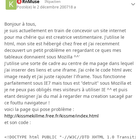
KoRnMuse
INpactien
Posté(e)
le 2 décembre 2007
18 a
Bonjour à tous,
je suis actuellement en train de concevoir un site internet
pour ma chérie qui est creatrice vestimentaire. J'utilise le
html, mon site est hébergé chez free et j'ai recemment
decouvert un petit problème en regardant ce ques mes
tableaux donnaient sous Mozilla ^^'
J'utilise une sorte de cadre au centre de ma page dans lequel
j'ai inserer des liens et une iframe. J'ai crée le code html avec
image ready et j'ai juste rajouter l'iframe. Tous fonctionne
parfaitement sous IE7 mais tous est "detruit" sous Mozilla et
je ne peux pas obligés mes visiteurs à utiliser IE ^^ et puis
etant designer j'ai du mal à regarder ma creation sacagé par
ce fouttu navigateur !
voici la page qui pose problème :
http://kissmekillme.free.fr/kissme/index.html
et son code :
<!DOCTYPE html PUBLIC "-//W3C//DTD XHTML 1.0 Transitio