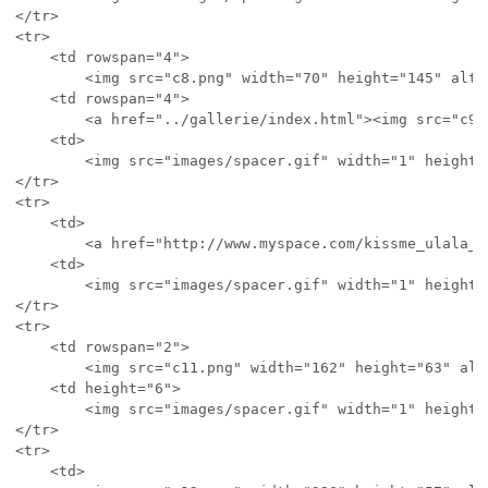
</tr>

<tr>

	<td rowspan="4">

		<img src="c8.png" width="70" height="145" alt=""></td>

	<td rowspan="4">

		<a href="../gallerie/index.html"><img src="c9.png" alt="" width="221" height="145" border="0"></a></td>

	<td>

		<img src="images/spacer.gif" width="1" height="26" alt=""></td>

</tr>

<tr>

	<td>

		<a href="http://www.myspace.com/kissme_ulala_and_killme"><img src="c10.png" alt="" width="162" height="56" border="0"></a></td>

	<td>

		<img src="images/spacer.gif" width="1" height="56" alt=""></td>

</tr>

<tr>

	<td rowspan="2">

		<img src="c11.png" width="162" height="63" alt=""></td>

	<td height="6">

		<img src="images/spacer.gif" width="1" height="6" alt=""></td>

</tr>

<tr>

	<td>
