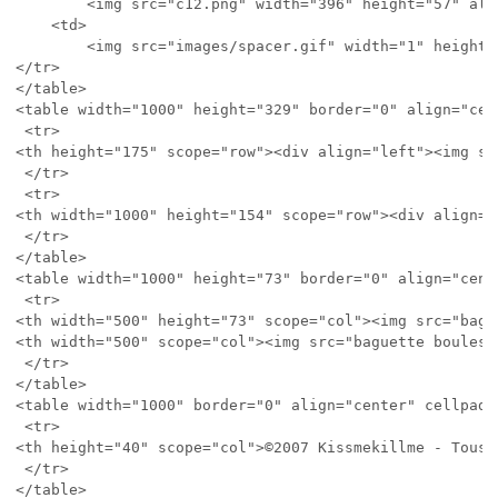
		<img src="c12.png" width="396" height="57" alt=""></td>

	<td>

		<img src="images/spacer.gif" width="1" height="57" alt=""></td>

</tr>

</table>

<table width="1000" height="329" border="0" align="cen
 <tr>

<th height="175" scope="row"><div align="left"><img sr
 </tr>

 <tr>

<th width="1000" height="154" scope="row"><div align="
 </tr>

</table>

<table width="1000" height="73" border="0" align="cent
 <tr>

<th width="500" height="73" scope="col"><img src="bagu
<th width="500" scope="col"><img src="baguette boules.
 </tr>

</table>

<table width="1000" border="0" align="center" cellpadd
 <tr>

<th height="40" scope="col">©2007 Kissmekillme - Tous 
 </tr>

</table>
