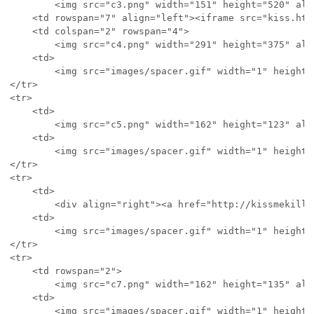
		<img src="c3.png" width="151" height="520" alt=""></td>

	<td rowspan="7" align="left"><iframe src="kiss.html" name="kiss" scrolling="auto" height="463" width="396"></iframe></td>

	<td colspan="2" rowspan="4">

		<img src="c4.png" width="291" height="375" alt=""></td>

	<td>

		<img src="images/spacer.gif" width="1" height="84" alt=""></td>

</tr>

<tr>

	<td>

		<img src="c5.png" width="162" height="123" alt=""></td>

	<td>

		<img src="images/spacer.gif" width="1" height="123" alt=""></td>

</tr>

<tr>

	<td>

		<div align="right"><a href="http://kissmekillme.forumsactifs.com/"><img src="c6.png" alt="" width="159" height="59" border="0"></a></div></td>

	<td>

		<img src="images/spacer.gif" width="1" height="59" alt=""></td>

</tr>

<tr>

	<td rowspan="2">

		<img src="c7.png" width="162" height="135" alt=""></td>

	<td>

		<img src="images/spacer.gif" width="1" height="109" alt=""></td>
