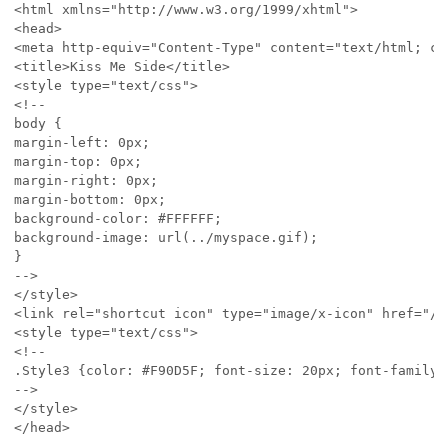
<html xmlns="http://www.w3.org/1999/xhtml">

<head>

<meta http-equiv="Content-Type" content="text/html; ch
<title>Kiss Me Side</title>

<style type="text/css">

<!--

body {

margin-left: 0px;

margin-top: 0px;

margin-right: 0px;

margin-bottom: 0px;

background-color: #FFFFFF;

background-image: url(../myspace.gif);

}

-->

</style>

<link rel="shortcut icon" type="image/x-icon" href="/fa
<style type="text/css">

<!--

.Style3 {color: #F90D5F; font-size: 20px; font-family:
-->

</style>

</head>
