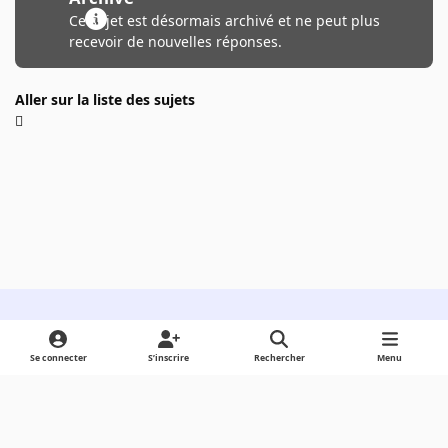
Ce sujet est désormais archivé et ne peut plus
recevoir de nouvelles réponses.
Aller sur la liste des sujets
Light Mode
Dark Mode
System Preference
Se connecter
S’inscrire
Rechercher
Menu
Langue
Cookies
Powered by
Invision Community