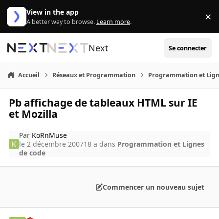
Aller au contenu
View in the app
×
Di
A better way to browse.
Learn more
.
Next
Se connecter
Accueil
Réseaux et Programmation
Programmation et Lign
Pb affichage de tableaux HTML sur IE
et Mozilla
Par
KoRnMuse
le 2 décembre 2007
18 a
dans
Programmation et Lignes
de code
Commencer un nouveau sujet