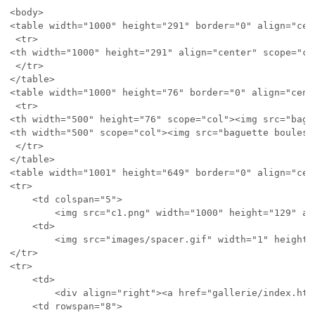
<body>

<table width="1000" height="291" border="0" align="cen
 <tr>

<th width="1000" height="291" align="center" scope="co
 </tr>

</table>

<table width="1000" height="76" border="0" align="cent
 <tr>

<th width="500" height="76" scope="col"><img src="bagu
<th width="500" scope="col"><img src="baguette boules.
 </tr>

</table>

<table width="1001" height="649" border="0" align="cen
<tr>

	<td colspan="5">

		<img src="c1.png" width="1000" height="129" alt=""></td>

	<td>

		<img src="images/spacer.gif" width="1" height="129" alt=""></td>

</tr>

<tr>

	<td>

		<div align="right"><a href="gallerie/index.html"><img src="c2.png" alt="" width="156" height="84" border="0"></a></div></td>

	<td rowspan="8">
