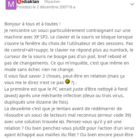
mediaklan
INpactien
Posté(e)
le 2 décembre 2007
18 a
Bonjour à tous et à toutes !
Je rencontre un souci particulièrement contraignant sur une
machine avec XP SP2. Le clavier et la souris se bloque lorsque
s'ouvre la fenêtre du choix de l'utilisateur et des sessions. Pas
de control+alt+suppr, le clavier ne répond plus au numlock, le
curseur de la souris ne bouge pas d'un poil, bref reboot et
pas de changements. Ce qui m'inquiète, c'est que même en
mode sans échec rien ne change.
Il vous faut savoir 2 choses, peut-être en relation (mais ça
vous me le direz n'est ce pas
?) :
La première est que le PC venait juste d'être nettoyé à fond
(avast) après une méchante infection (deux ou trois virus,
dupliqués une dizaine de fois).
La deuxième c'est que je tentais avant de redémarrer de
résoudre un souci de lecteurs mal reconnus (erreur code 39)
avec une solution trouvée
ici
. Pensez-vous qu'il y ait une
relation ? Ou bien penchez-vous plutôt pour l'action d'un virus
ayant échappé aux mailles du filet ? Ou bien encore peut-être