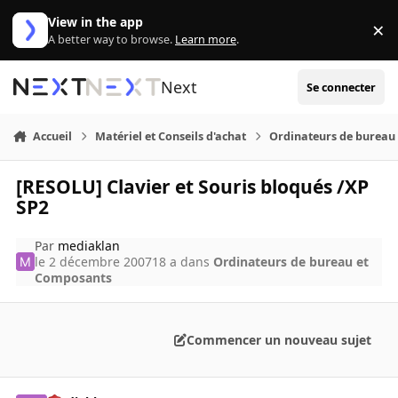
Aller au contenu
View in the app
×
Di
A better way to browse.
Learn more
.
Next
Se connecter
Accueil
Matériel et Conseils d'achat
Ordinateurs de bureau
[RESOLU] Clavier et Souris bloqués /XP
SP2
Par
mediaklan
le 2 décembre 2007
18 a
dans
Ordinateurs de bureau et
Composants
Commencer un nouveau sujet