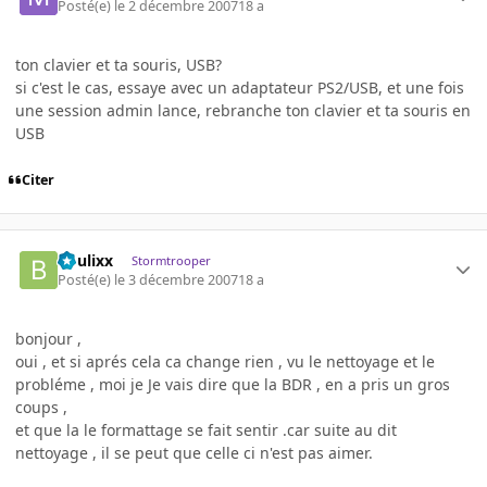
Posté(e)
le 2 décembre 2007
18 a
ton clavier et ta souris, USB?
si c'est le cas, essaye avec un adaptateur PS2/USB, et une fois
une session admin lance, rebranche ton clavier et ta souris en
USB
Citer
boulixx
Stormtrooper
Posté(e)
le 3 décembre 2007
18 a
bonjour ,
oui , et si aprés cela ca change rien , vu le nettoyage et le
probléme , moi je Je vais dire que la BDR , en a pris un gros
coups ,
et que la le formattage se fait sentir .car suite au dit
nettoyage , il se peut que celle ci n'est pas aimer.