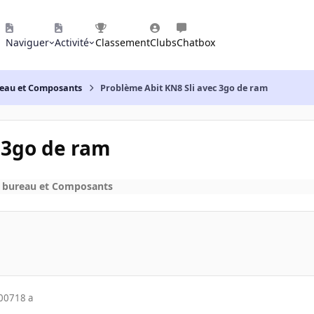
Naviguer
Activité
Classement
Clubs
Chatbox
reau et Composants
Problème Abit KN8 Sli avec 3go de ram
 3go de ram
e bureau et Composants
2007
18 a