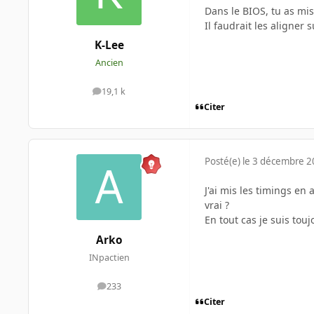
Dans le BIOS, tu as mi
Il faudrait les aligner 
K-Lee
Ancien
19,1 k
messages
Citer
Posté(e)
le 3 décembre 
J'ai mis les timings en
vrai ?
En tout cas je suis tou
Arko
INpactien
233
messages
Citer