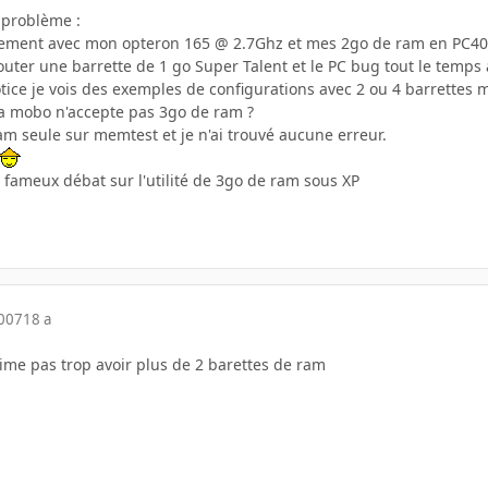
e problème :
itement avec mon opteron 165 @ 2.7Ghz et mes 2go de ram en PC40
outer une barrette de 1 go Super Talent et le PC bug tout le temps 
tice je vois des exemples de configurations avec 2 ou 4 barrettes 
ma mobo n'accepte pas 3go de ram ?
ram seule sur memtest et je n'ai trouvé aucune erreur.
le fameux débat sur l'utilité de 3go de ram sous XP
2007
18 a
ime pas trop avoir plus de 2 barettes de ram