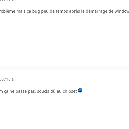
 problème mais ça bug peu de temps après le démarrage de windows 
2007
18 a
am ça ne passe pas, soucis dû au chipset