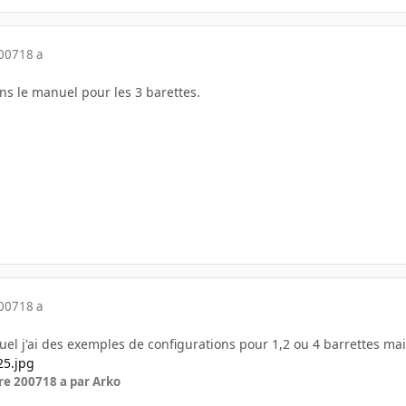
2007
18 a
ns le manuel pour les 3 barettes.
2007
18 a
el j'ai des exemples de configurations pour 1,2 ou 4 barrettes ma
re 2007
18 a
par Arko