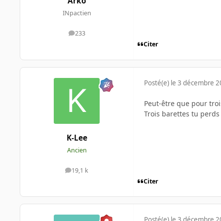
Arko
INpactien
233
messages
Citer
Posté(e)
le 3 décembre 
Peut-être que pour troi
Trois barettes tu perds
K-Lee
Ancien
19,1 k
messages
Citer
Posté(e)
le 3 décembre 