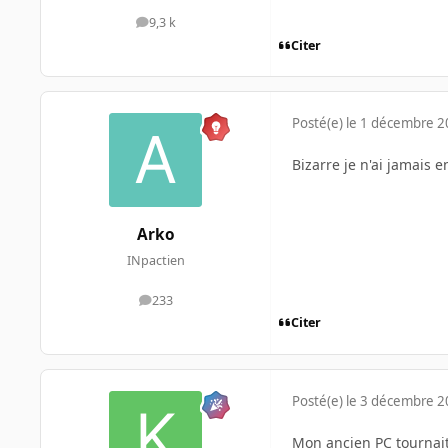
9,3 k
messages
Citer
Posté(e)
le 1 décembre 
Bizarre je n'ai jamais
Arko
INpactien
233
messages
Citer
Posté(e)
le 3 décembre 
Mon ancien PC tournait