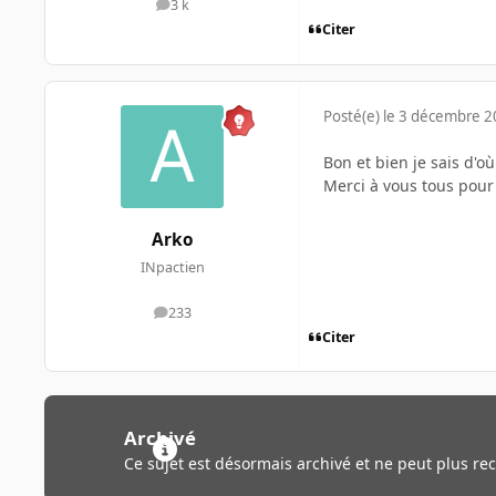
3 k
messages
Citer
Posté(e)
le 3 décembre 
Bon et bien je sais d'o
Merci à vous tous pour
Arko
INpactien
233
messages
Citer
Archivé
Ce sujet est désormais archivé et ne peut plus re