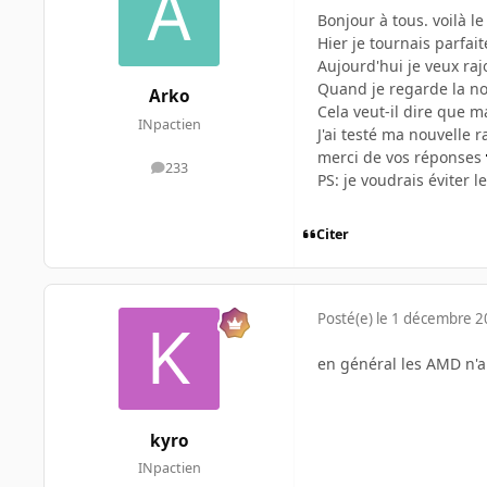
Bonjour à tous. voilà l
Hier je tournais parfa
Aujourd'hui je veux raj
Quand je regarde la no
Arko
Cela veut-il dire que 
INpactien
J'ai testé ma nouvelle 
merci de vos réponses
233
messages
PS: je voudrais éviter 
Citer
Posté(e)
le 1 décembre 
en général les AMD n'a
kyro
INpactien