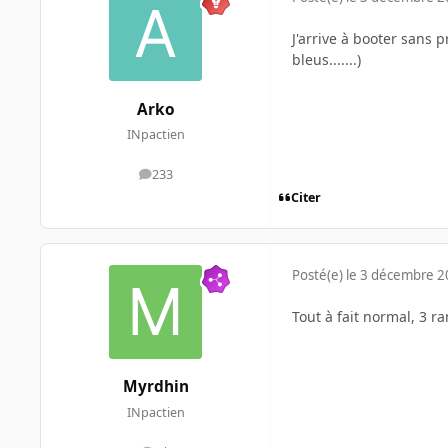
J'arrive à booter sans
bleus.......)
Arko
INpactien
233
messages
Citer
Posté(e)
le 3 décembre 
Tout à fait normal, 3 r
Myrdhin
INpactien