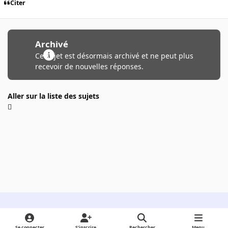
Citer
Archivé
Ce sujet est désormais archivé et ne peut plus
recevoir de nouvelles réponses.
Aller sur la liste des sujets
Light Mode
Dark Mode
System Preference
Se connecter
S’inscrire
Rechercher
Menu