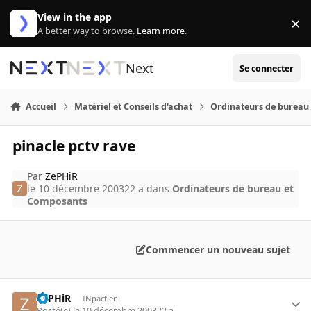
Aller au contenu
View in the app
×
Di
A better way to browse.
Learn more
.
Next
Se connecter
Accueil
Matériel et Conseils d'achat
Ordinateurs de bureau
pinacle pctv rave
Par
ZePHiR
le 10 décembre 2003
22 a
dans
Ordinateurs de bureau et
Composants
Commencer un nouveau sujet
ZePHiR
INpactien
Posté(e)
le 10 décembre 2003
22 a