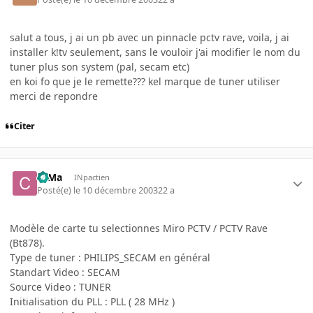
salut a tous, j ai un pb avec un pinnacle pctv rave, voila, j ai
installer k!tv seulement, sans le vouloir j'ai modifier le nom du
tuner plus son system (pal, secam etc)
en koi fo que je le remette??? kel marque de tuner utiliser
merci de repondre
Citer
c0Ma
INpactien
Posté(e)
le 10 décembre 2003
22 a
Modèle de carte tu selectionnes Miro PCTV / PCTV Rave
(Bt878).
Type de tuner : PHILIPS_SECAM en général
Standart Video : SECAM
Source Video : TUNER
Initialisation du PLL : PLL ( 28 MHz )