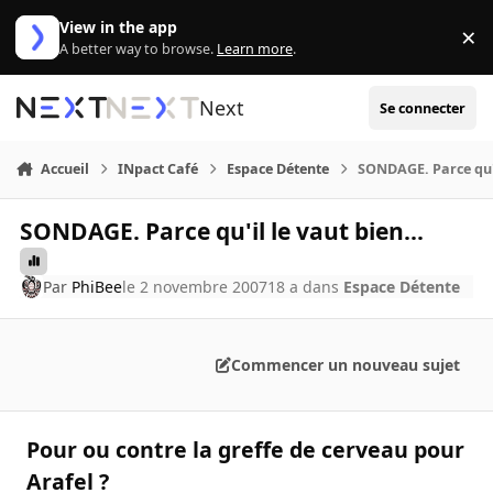
Aller au contenu
View in the app
×
Di
A better way to browse.
Learn more
.
Next
Se connecter
Accueil
INpact Café
Espace Détente
SONDAGE. Parce qu'il
SONDAGE. Parce qu'il le vaut bien...
Par
PhiBee
le 2 novembre 2007
18 a
dans
Espace Détente
Commencer un nouveau sujet
Pour ou contre la greffe de cerveau pour
Arafel ?