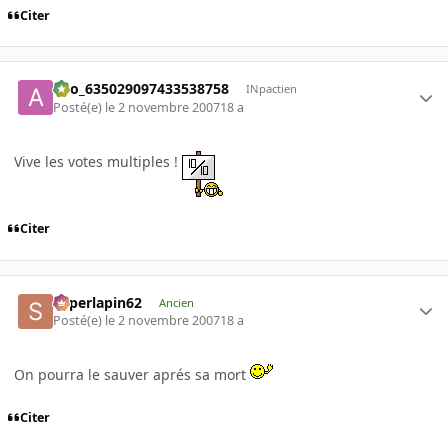
Citer
ano_635029097433538758
INpactien
Posté(e)
le 2 novembre 2007
18 a
Vive les votes multiples !
Citer
superlapin62
Ancien
Posté(e)
le 2 novembre 2007
18 a
On pourra le sauver aprés sa mort
Citer