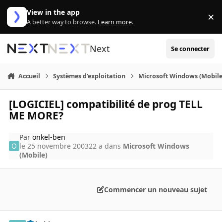
Aller au contenu
View in the app
×
Di
A better way to browse.
Learn more
.
Next
Se connecter
Accueil
Systèmes d'exploitation
Microsoft Windows (Mobile
[LOGICIEL] compatibilité de prog TELL
ME MORE?
Par
onkel-ben
le 25 novembre 2003
22 a
dans
Microsoft Windows
(Mobile)
Commencer un nouveau sujet