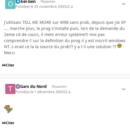
onkel-ben
INpactien
Posté(e)
le 25 novembre 2003
22 a
J'utilisais TELL ME MORE sur W98 sans prob, depuis que j'ai XP
.... marche plus, le prog s'installe puis, lors de la demande du
2eme cd de cours, il mets erreur systeme!!! moi pas
comprendre !! sur la definition du prog il y est inscrit windows
NT..s erait ce la la source du prob?? y a t il une solution ??
Merci
Citer
Ti Gars du Nord
INpactien
Posté(e)
le 1 décembre 2003
22 a
Citer