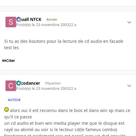
Squall NTCK
Ancien
Posté(e)
le 23 novembre 2003
22 a
Si tu as des boutons pour la lecture de cd audio en facade
test les
Citer
cocodancer
INpactien
Posté(e)
le 23 novembre 2003
22 a
AUTEUR
alors oui il est reconnu dans le bios et dans win xp mais ce
qu'il ce passe
un cd audio et bien win media player me que le disque est
rayé ou abimé ou voir si le lecteur cd(le fameux combo)
fonctionne et evidement ceci est pareil avec un dvd ensuite