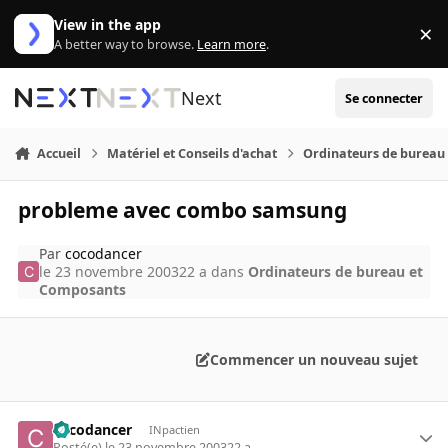
Aller au contenu
View in the app
×
Di
A better way to browse.
Learn more
.
Next
Se connecter
Accueil
Matériel et Conseils d'achat
Ordinateurs de bureau
probleme avec combo samsung
Par
cocodancer
le 23 novembre 2003
22 a
dans
Ordinateurs de bureau et
Composants
Commencer un nouveau sujet
cocodancer
INpactien
Posté(e)
le 23 novembre 2003
22 a