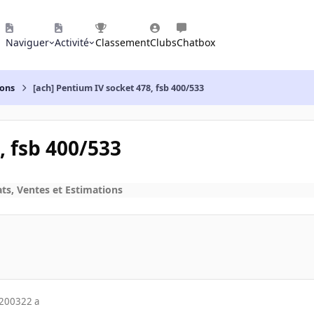
Naviguer
Activité
Classement
Clubs
Chatbox
ions
[ach] Pentium IV socket 478, fsb 400/533
, fsb 400/533
ts, Ventes et Estimations
 2003
22 a