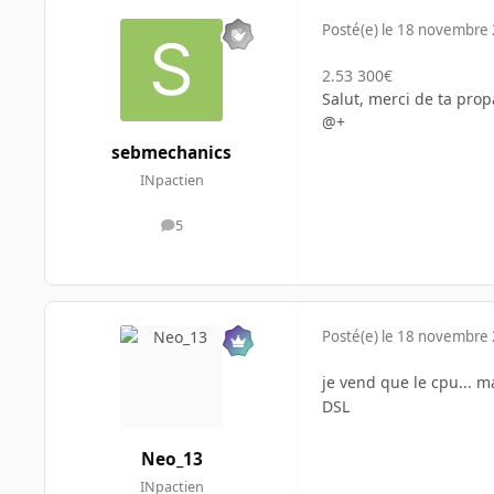
Posté(e)
le 18 novembre
2.53 300€
Salut, merci de ta prop
@+
sebmechanics
INpactien
5
messages
Posté(e)
le 18 novembre
je vend que le cpu... ma
DSL
Neo_13
INpactien