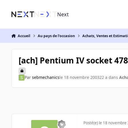
Aller au contenu
Next
Accueil
Au pays de l'occasion
Achats, Ventes et Estimat
[ach] Pentium IV socket 478
Par
sebmechanics
le 18 novembre 2003
22 a
dans
Acha
Posté(e)
le 18 novembre