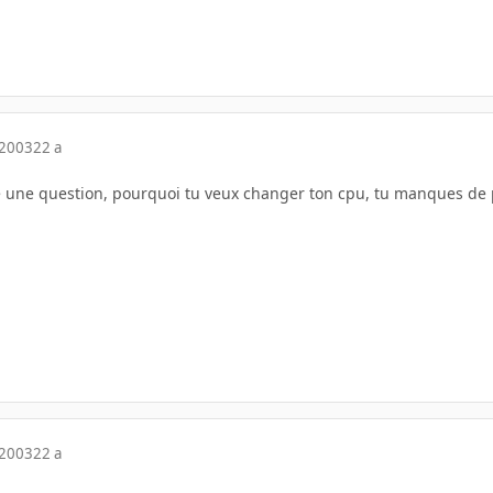
 2003
22 a
e une question, pourquoi tu veux changer ton cpu, tu manques de 
 2003
22 a