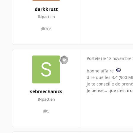
darkkrust
INpactien
306
messages
Posté(e)
le 18 novembre
bonne affaire
dire que les 3.4 (900 
je te conseille de pren
Je pense... que c'est iro
sebmechanics
INpactien
5
messages