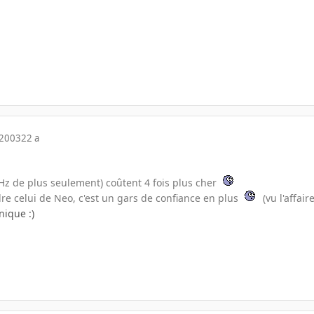
 2003
22 a
MHz de plus seulement) coûtent 4 fois plus cher
dre celui de Neo, c'est un gars de confiance en plus
(vu l'affai
nique :)