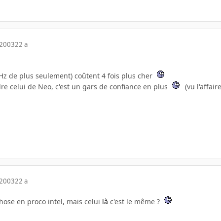
 2003
22 a
MHz de plus seulement) coûtent 4 fois plus cher
dre celui de Neo, c'est un gars de confiance en plus
(vu l'affai
 2003
22 a
hose en proco intel, mais celui
là
c'est le même ?