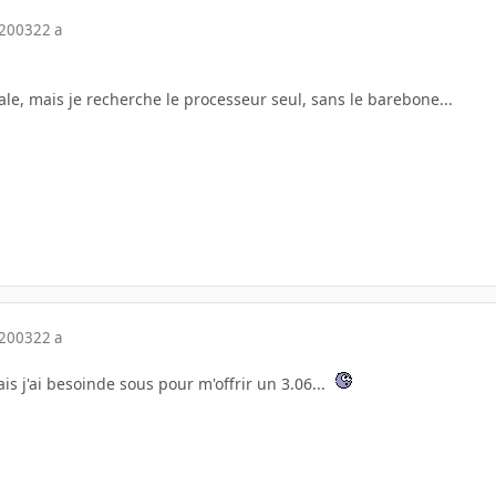
 2003
22 a
ale, mais je recherche le processeur seul, sans le barebone...
 2003
22 a
is j'ai besoinde sous pour m'offrir un 3.06...