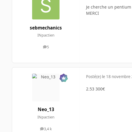
Je cherche un pentium 
MERCI
sebmechanics
INpactien
5
messages
Posté(e)
le 18 novembre
2.53 300€
Neo_13
INpactien
3,4 k
messages