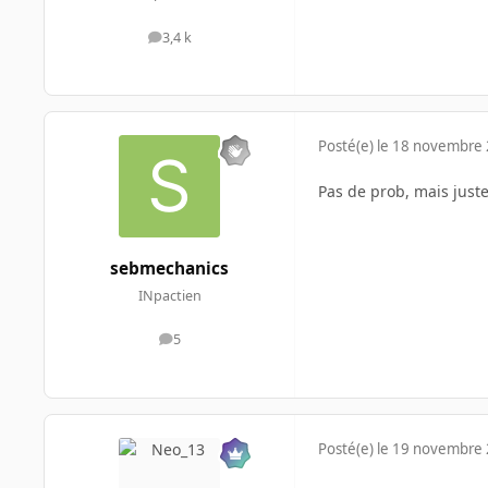
3,4 k
messages
Posté(e)
le 18 novembre
Pas de prob, mais just
sebmechanics
INpactien
5
messages
Posté(e)
le 19 novembre