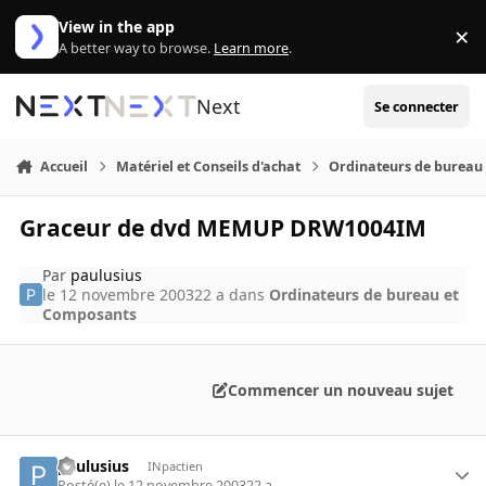
Aller au contenu
View in the app
×
Di
A better way to browse.
Learn more
.
Next
Se connecter
Accueil
Matériel et Conseils d'achat
Ordinateurs de bureau
Graceur de dvd MEMUP DRW1004IM
Par
paulusius
le 12 novembre 2003
22 a
dans
Ordinateurs de bureau et
Composants
Commencer un nouveau sujet
paulusius
INpactien
Posté(e)
le 12 novembre 2003
22 a