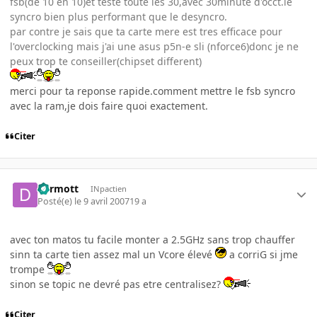
fsb(de 10 en 10)et teste toute les 30,avec 30minute d'occt.le
syncro bien plus performant que le desyncro.
par contre je sais que ta carte mere est tres efficace pour
l'overclocking mais j'ai une asus p5n-e sli (nforce6)donc je ne
peux trop te conseiller(chipset different)
merci pour ta reponse rapide.comment mettre le fsb syncro
avec la ram,je dois faire quoi exactement.
Citer
dermott
INpactien
Posté(e)
le 9 avril 2007
19 a
avec ton matos tu facile monter a 2.5GHz sans trop chauffer
sinn ta carte tien assez mal un Vcore élevé
a corriG si jme
trompe
sinon se topic ne devré pas etre centralisez?
Citer