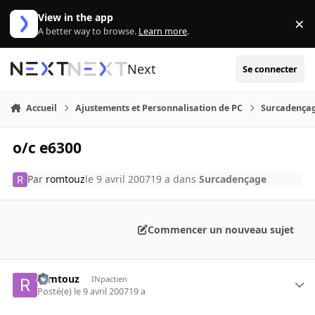
Aller au contenu
View in the app
×
Di
A better way to browse.
Learn more
.
Next
Se connecter
Accueil
Ajustements et Personnalisation de PC
Surcadença
o/c e6300
Par
romtouz
le 9 avril 2007
19 a
dans
Surcadençage
Commencer un nouveau sujet
romtouz
INpactien
Posté(e)
le 9 avril 2007
19 a