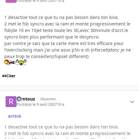
Posté(e)
le 9 avril 2007
19 a
1 desactive tout ce que tu na pas besoin dans ton bios.
2 met le fsb syncro avec la ram et monte progressivement le
fsb(de 10 en 10)et teste toute les 30,avec 30minute d'occt.le
syncro bien plus performant que le desyncro.
par contre je sais que ta carte mere est tres efficace pour
l'overclocking mais j'ai une asus p5n-e sli (nforce6)donc je ne
peux trop te conseiller(chipset different)
Citer
romtouz
INpactien
Posté(e)
le 9 avril 2007
19 a
AUTEUR
1 desactive tout ce que tu na pas besoin dans ton bios.
2 met le fsb syncro avec la ram et monte progressivement le