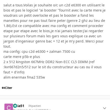
salut a tous.Voilas je souhaite o/c un c2d e6300 en utilisant le
bios et pas le logiciel "ai booster "fournit avec la carte mere.je
voudrais un petit overlocke et pas le booster a fond les
manettes pour ne pas tout faire peter (genre 2 ghz au lieu de
1.86).Est ce compatible avec ma config et comment proceder
etape par etape avec le bios,je n'ai jamais tester.J'ai regarder
sur plusieurs forum mais les gars vous explique ca avec un
jargon d'ingenieur genre bac + 12 et je m'y perd. Merci pour
tout.
ma config: cpu c2d e6300 + zalman 7500 cu
carte mere p5b-e plus
2 x 512 kingston 667MHz DDR2 Non-ECC CL5 DIMM (ref
:kvr667d2n5/512 sur le sit du constructeur au cas ou il vous
faut + d'info)
alim enermax fma2 535w
Citer
cizia51
INpactien