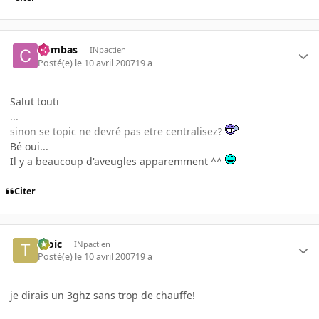
Cumbas
INpactien
Posté(e)
le 10 avril 2007
19 a
Salut touti
...
sinon se topic ne devré pas etre centralisez?
Bé oui...
Il y a beaucoup d'aveugles apparemment ^^
Citer
tiloic
INpactien
Posté(e)
le 10 avril 2007
19 a
je dirais un 3ghz sans trop de chauffe!