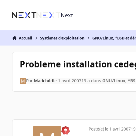
Aller au contenu
Next
Accueil
Systèmes d'exploitation
GNU/Linux, *BSD et dé
Probleme installation cede
Par
Madchild
le 1 avril 2007
19 a
dans
GNU/Linux, *BSD
Posté(e)
le 1 avril 2007
19