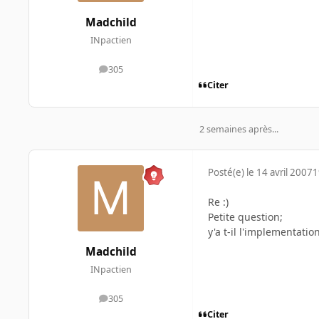
Madchild
INpactien
305
messages
Citer
2 semaines après...
Posté(e)
le 14 avril 2007
1
Re :)
Petite question;
y'a t-il l'implementati
Madchild
INpactien
305
messages
Citer