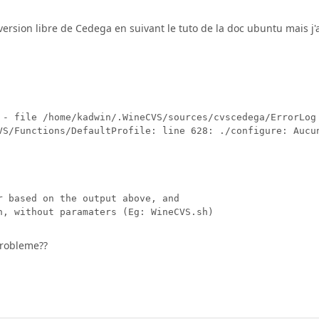
a version libre de Cedega en suivant le tuto de la doc ubuntu mais j'
 - file /home/kadwin/.WineCVS/sources/cvscedega/ErrorLog 
VS/Functions/DefaultProfile: line 628: ./configure: Aucun
r based on the output above, and

n, without paramaters (Eg: WineCVS.sh)
probleme??