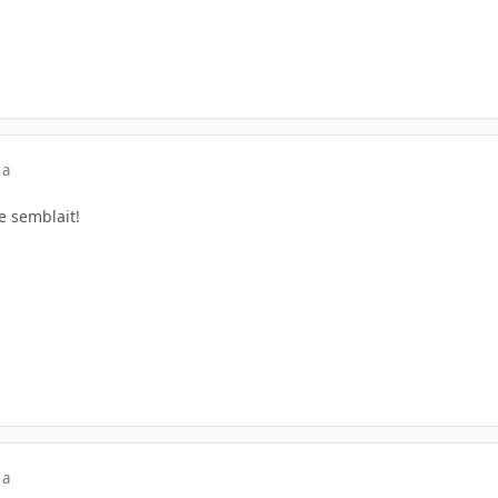
 a
me semblait!
 a