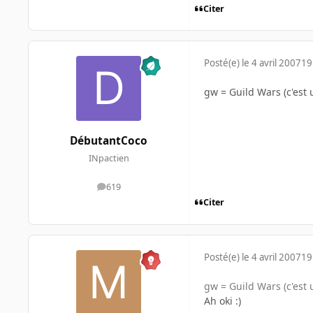
Citer
Posté(e)
le 4 avril 2007
19
gw = Guild Wars (c'est
DébutantCoco
INpactien
619
messages
Citer
Posté(e)
le 4 avril 2007
19
gw = Guild Wars (c'est
Ah oki :)