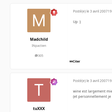
Posté(e)
le 3 avril 2007
19
Up :)
Madchild
INpactien
305
messages
Citer
Posté(e)
le 3 avril 2007
19
wine est largement mie
(et personnellement je
tuXXX