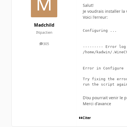
Salut!
Je voudrais installer l
Voici l'erreur:
Madchild
Configuring ...

INpactien
305
messages
--------- Error log
/home/kadwin/.WineC
Error in Configure

Try fixing the erro
run the script agai
D'ou pourrait venir le 
Merci d'avance
Citer