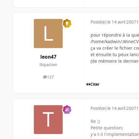
Posté(e)
le 14 avril 2007
1
pour répondre à la que
/home/kadwin/.WineCV
ça va créer le fichier c
et ensuite tu peux lance
leon47
(de mémoire le dernier 
INpactien
127
messages
Citer
Posté(e)
le 14 avril 2007
1
Re :)
Petite question;
y'a t-il l'implementati