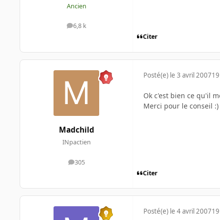
Ancien
6,8 k
messages
Citer
Posté(e)
le 3 avril 2007
19
Ok c'est bien ce qu'il 
Merci pour le conseil :)
Madchild
INpactien
305
messages
Citer
Posté(e)
le 4 avril 2007
19