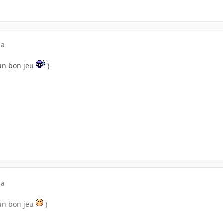
 a
 un bon jeu
)
 a
 un bon jeu
)