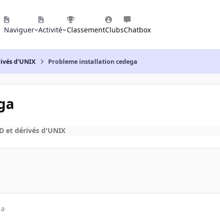
Naviguer
Activité
Classement
Clubs
Chatbox
rivés d'UNIX
Probleme installation cedega
ga
 et dérivés d'UNIX
 a