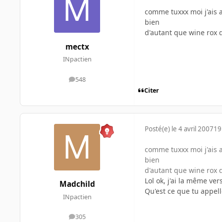
comme tuxxx moi j'ais a
bien
d'autant que wine rox 
mectx
INpactien
548
messages
Citer
Posté(e)
le 4 avril 2007
19
comme tuxxx moi j'ais a
bien
d'autant que wine rox 
Lol ok, j'ai la même ver
Madchild
Qu'est ce que tu appel
INpactien
305
messages