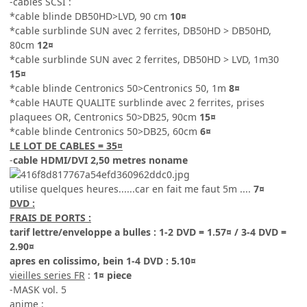
-cables SCSI :
*cable blinde DB50HD>LVD, 90 cm
10¤
*cable surblinde SUN avec 2 ferrites, DB50HD > DB50HD,
80cm
12¤
*cable surblinde SUN avec 2 ferrites, DB50HD > LVD, 1m30
15¤
*cable blinde Centronics 50>Centronics 50, 1m
8¤
*cable HAUTE QUALITE surblinde avec 2 ferrites, prises
plaquees OR, Centronics 50>DB25, 90cm
15¤
*cable blinde Centronics 50>DB25, 60cm
6¤
LE LOT DE CABLES = 35¤
-
cable HDMI/DVI 2,50 metres noname
utilise quelques heures......car en fait me faut 5m ....
7¤
DVD :
FRAIS DE PORTS :
tarif lettre/enveloppe a bulles : 1-2 DVD = 1.57¤ / 3-4 DVD =
2.90¤
apres en colissimo, bein 1-4 DVD : 5.10¤
vieilles series FR
:
1¤ piece
-MASK vol. 5
anime
: