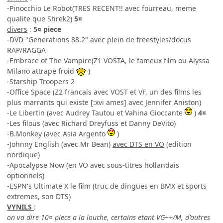
-Pinocchio Le Robot(TRES RECENT!! avec fourreau, meme
qualite que Shrek2)
5¤
divers
:
5¤ piece
-DVD "Generations 88.2" avec plein de freestyles/docus
RAP/RAGGA
-Embrace of The Vampire(Z1 VOSTA, le fameux film ou Alyssa
Milano attrape froid
)
-Starship Troopers 2
-Office Space (Z2 francais avec VOST et VF, un des films les
plus marrants qui existe [:xvi ames] avec Jennifer Aniston)
-Le Libertin (avec Audrey Tautou et Vahina Gioccante
)
4¤
-Les filous (avec Richard Dreyfuss et Danny DeVito)
-B.Monkey (avec Asia Argento
)
-Johnny English (avec Mr Bean)
avec DTS en VO
(edition
nordique)
-Apocalypse Now (en VO avec sous-titres hollandais
optionnels)
-ESPN's Ultimate X le film (truc de dingues en BMX et sports
extremes, son DTS)
VYNILS
:
on va dire 10¤ piece a la louche, certains etant VG++/M, d'autres