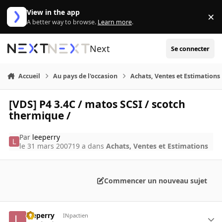
Aller au contenu
View in the app
×
Di
A better way to browse.
Learn more
.
Next
Se connecter
Accueil
Au pays de l'occasion
Achats, Ventes et Estimations
[VDS] P4 3.4C / matos SCSI / scotch
thermique /
Par
leeperry
le 31 mars 2007
19 a
dans
Achats, Ventes et Estimations
Commencer un nouveau sujet
leeperry
INpactien