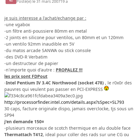
Posté(e)
le 31 mars 2007
19 a
je suis interesse a l'achat/echange par :
-une vgabox
-un filtre anti-poussiere 80mm en metal
-2 joints en silicone pour ventilos, un 80mm et un 120mm
-un ventilo 92mm inaudible en 5V
-du matos arcade SANWA ou stick console
-des DVD-R Verbatim
-un destructeur de papier
-n'importe quoi d'autre :
PROPALEZ !!!
les prix sont FDPout
-
Intel Pentium IV 3.4C Northwood (socket 478)
, le r0x0r des
pauvres qui veulent pas passer en PCI-EXPRESS
http://processorfinder.intel.com/details.aspx?sSpec=SL793
30 caps, facture originale dispo, jamais overclocke, tjs sous un
SP94
j'en demande
150¤
-plusieurs morceaux de scotch thermique en alu double face
Thermattach T412
, ideal pour coller des rads sur une CG ou