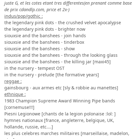
juste G, et les cotes etant tres differentes(en prenant comme base
de prix cdandlp.com, price et 2x-)
indus/pop/gothic :
the legendary pink dots - the crushed velvet apocalypse
the legendary pink dots - brighter now
siouxsie and the banshees - join hands
siouxsie and the banshees - tinderbox
siouxsie and the banshees - show
siouxsie and the banshees - through the looking glass
siouxsie and the banshees - the killing jar [maxi45]
in the nursery - tempest OST
in the nursery - prelude [the formative years]
reggae :
gainsbourg - aux armes etc [sly & robbie au manettes]
ethnique :
1983 Champion Supreme Award Winning Pipe bands
[cornemuse!!!]
Piesni Legionowe [chants de la legion polonaise :lol: ]
hymnes nationaux [france, angleterre, belgique, UK,
hollande, russie, etc....]
les plus celebres marches militaires [marseillaise, madelon,