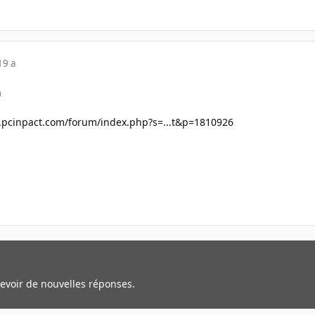
19 a
a
.pcinpact.com/forum/index.php?s=...t&p=1810926
cevoir de nouvelles réponses.