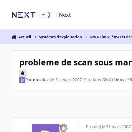
Aller au contenu
Next
Accueil
Systèmes d'exploitation
GNU/Linux, *BSD et dé
probleme de scan sous ma
Par
ducatezs
le 31 mars 2007
19 a
dans
GNU/Linux, *B
Posté(e)
le 31 mars 2007