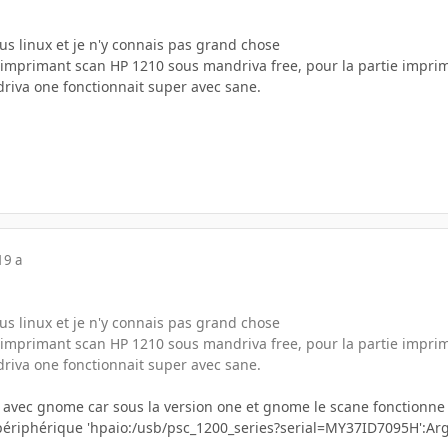
us linux et je n'y connais pas grand chose
on imprimant scan HP 1210 sous mandriva free, pour la partie impri
riva one fonctionnait super avec sane.
19 a
us linux et je n'y connais pas grand chose
on imprimant scan HP 1210 sous mandriva free, pour la partie impri
riva one fonctionnait super avec sane.
iva avec gnome car sous la version one et gnome le scane fonctionn
périphérique 'hpaio:/usb/psc_1200_series?serial=MY37ID7095H':Ar