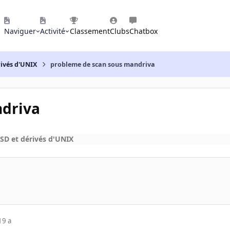
Naviguer
Activité
Classement
Clubs
Chatbox
rivés d'UNIX
probleme de scan sous mandriva
ndriva
SD et dérivés d'UNIX
19 a