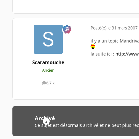
Posté(e)
le 31 mars 2007
il y a un topic Mandriv
la suite ici :
http://www
Scaramouche
Ancien
6,7 k
messages
Archivé
Ce sujet est désormais archivé et ne peut plus re