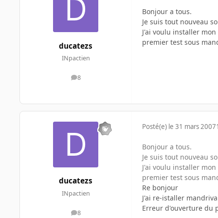
Bonjour a tous.
Je suis tout nouveau so
J'ai voulu installer m
premier test sous mand
ducatezs
INpactien
8
messages
Posté(e)
le 31 mars 2007
Bonjour a tous.
Je suis tout nouveau so
J'ai voulu installer m
premier test sous mand
ducatezs
Re bonjour
INpactien
J'ai re-istaller mandr
Erreur d'ouverture du 
8
messages