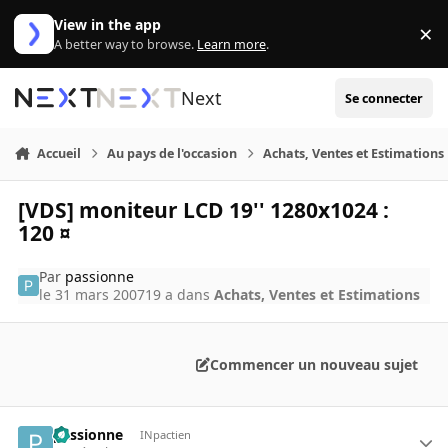
Aller au contenu
View in the app
×
Di
A better way to browse.
Learn more
.
Next
Se connecter
Accueil
Au pays de l'occasion
Achats, Ventes et Estimations
[VDS] moniteur LCD 19'' 1280x1024 :
120 ¤
Par
passionne
le 31 mars 2007
19 a
dans
Achats, Ventes et Estimations
Commencer un nouveau sujet
passionne
INpactien