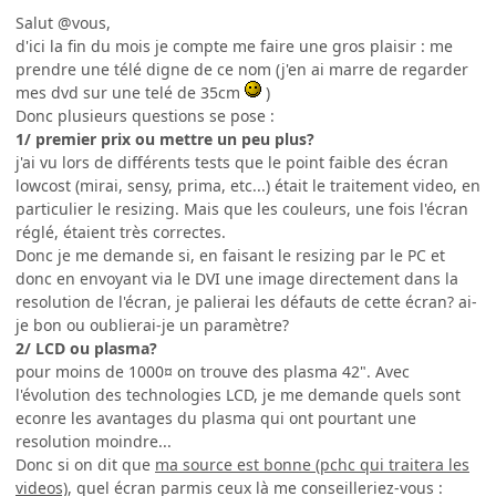
Salut @vous,
d'ici la fin du mois je compte me faire une gros plaisir : me
prendre une télé digne de ce nom (j'en ai marre de regarder
mes dvd sur une telé de 35cm
)
Donc plusieurs questions se pose :
1/ premier prix ou mettre un peu plus?
j'ai vu lors de différents tests que le point faible des écran
lowcost (mirai, sensy, prima, etc...) était le traitement video, en
particulier le resizing. Mais que les couleurs, une fois l'écran
réglé, étaient très correctes.
Donc je me demande si, en faisant le resizing par le PC et
donc en envoyant via le DVI une image directement dans la
resolution de l'écran, je palierai les défauts de cette écran? ai-
je bon ou oublierai-je un paramètre?
2/ LCD ou plasma?
pour moins de 1000¤ on trouve des plasma 42". Avec
l'évolution des technologies LCD, je me demande quels sont
econre les avantages du plasma qui ont pourtant une
resolution moindre...
Donc si on dit que
ma source est bonne (pchc qui traitera les
videos)
, quel écran parmis ceux là me conseilleriez-vous :