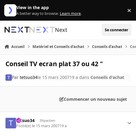
Aller au contenu
View in the app
×
Di
A better way to browse.
Learn more
.
Next
Se connecter
Accueil
Matériel et Conseils d'achat
Conseils d'achat
Con
Conseil TV ecran plat 37 ou 42 "
Par
tetsuo34
le 15 mars 2007
19 a
dans
Conseils d'achat
Commencer un nouveau sujet
tetsuo34
INpactien
Posté(e)
le 15 mars 2007
19 a