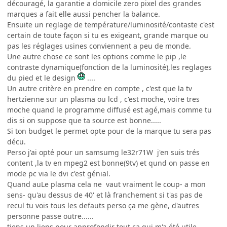
découragé, la garantie a domicile zero pixel des grandes
marques a fait elle aussi pencher la balance.
Ensuite un reglage de température/luminosité/contaste c'est
certain de toute façon si tu es exigeant, grande marque ou
pas les réglages usines conviennent a peu de monde.
Une autre chose ce sont les options comme le pip ,le
contraste dynamique(fonction de la luminosité),les reglages
du pied et le design
....
Un autre critère en prendre en compte , c'est que la tv
hertzienne sur un plasma ou lcd , c'est moche, voire tres
moche quand le programme diffusé est agé,mais comme tu
dis si on suppose que ta source est bonne.....
Si ton budget le permet opte pour de la marque tu sera pas
décu.
Perso j'ai opté pour un samsumg le32r71W j'en suis trés
content ,la tv en mpeg2 est bonne(9tv) et qund on passe en
mode pc via le dvi c'est génial.
Quand auLe plasma cela ne vaut vraiment le coup- a mon
sens- qu'au dessus de 40' et là franchement si t'as pas de
recul tu vois tous les defauts perso ça me gène, d'autres
personne passe outre......
tiens un liens pour approfondir tout ça qui m'a été utile