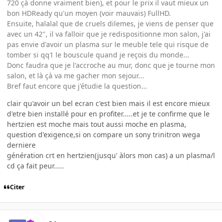
720 çà donne vraiment bien), et pour le prix il vaut mieux un
bon HDReady qu'un moyen (voir mauvais) FullHD.
Ensuite, halalal que de cruels dilemes, je viens de penser que
avec un 42", il va falloir que je redispositionne mon salon, j'ai
pas envie d'avoir un plasma sur le meuble tele qui risque de
tomber si qq1 le bouscule quand je reçois du monde...
Donc faudra que je l'accroche au mur, donc que je tourne mon
salon, et là çà va me gacher mon sejour...
Bref faut encore que j'étudie la question...
clair qu'avoir un bel ecran c'est bien mais il est encore mieux
d'etre bien installé pour en profiter.....et je te confirme que le
hertzien est moche mais tout aussi moche en plasma,
question d'exigence,si on compare un sony trinitron wega
derniere
génération crt en hertzien(jusqu' àlors mon cas) a un plasma/l
cd ça fait peur.....
Citer