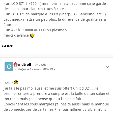
- un LCD 37" à ~750¤ (mirai, prima, etc...) comme çà je garde
des sioux pour d'autres trucs à coté...
- un LCD 37" de marque à ~900¤ (Sharp, LG, Samsung, etc...)
vaut mieux mettre un peu plus, la différence de qualité sera
énorme...
- un 42" à ~1000¤ => LCD ou plasma??
merci d'avance
Citer
grandtroll
INpactien
Posté(e)
le 17 mars 2007
19 a
salut
j'ai fais le pas moi aussi et me suis offert un lcd 32".....le
premier critere a prendre a compte est la taille de ton salon et
ton recul mais ça je pense que tu l'as deja fait....
Concernant les sous marques j'ai hésité aussi mais le manque
de connectiques de certaines + le fourmillment visible m'ont