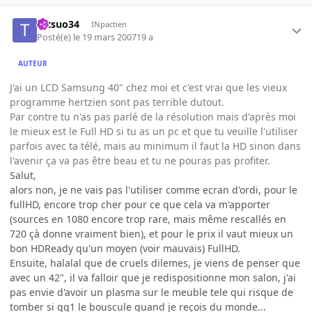
tetsuo34
INpactien
Posté(e)
le 19 mars 2007
19 a
AUTEUR
J'ai un LCD Samsung 40" chez moi et c'est vrai que les vieux
programme hertzien sont pas terrible dutout.
Par contre tu n'as pas parlé de la résolution mais d'après moi
le mieux est le Full HD si tu as un pc et que tu veuille l'utiliser
parfois avec ta télé, mais au minimum il faut la HD sinon dans
l'avenir ça va pas être beau et tu ne pouras pas profiter.
Salut,
alors non, je ne vais pas l'utiliser comme ecran d'ordi, pour le
fullHD, encore trop cher pour ce que cela va m'apporter
(sources en 1080 encore trop rare, mais même rescallés en
720 çà donne vraiment bien), et pour le prix il vaut mieux un
bon HDReady qu'un moyen (voir mauvais) FullHD.
Ensuite, halalal que de cruels dilemes, je viens de penser que
avec un 42", il va falloir que je redispositionne mon salon, j'ai
pas envie d'avoir un plasma sur le meuble tele qui risque de
tomber si qq1 le bouscule quand je reçois du monde...