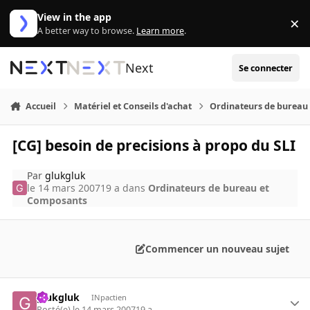
Aller au contenu
View in the app
×
Di
A better way to browse.
Learn more
.
Next
Se connecter
Accueil
Matériel et Conseils d'achat
Ordinateurs de bureau
[CG] besoin de precisions à propo du SLI
Par
glukgluk
le 14 mars 2007
19 a
dans
Ordinateurs de bureau et
Composants
Commencer un nouveau sujet
glukgluk
INpactien
Posté(e)
le 14 mars 2007
19 a