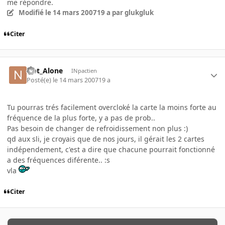
me répondre.
Modifié
le 14 mars 2007
19 a
par glukgluk
Citer
Not_Alone
INpactien
Posté(e)
le 14 mars 2007
19 a
Tu pourras trés facilement overcloké la carte la moins forte au
fréquence de la plus forte, y a pas de prob..
Pas besoin de changer de refroidissement non plus :)
qd aux sli, je croyais que de nos jours, il gérait les 2 cartes
indépendement, c'est a dire que chacune pourrait fonctionné
a des fréquences diférente.. :s
vla
Citer