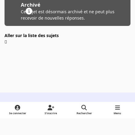
Archivé
Ce sujet est désormais archivé et ne peut plus
recevoir de nouvelles réponses.
Aller sur la liste des sujets
Light Mode
Dark Mode
System Preference
Se connecter
S’inscrire
Rechercher
Menu
Langue
Cookies
Powered by
Invision Community