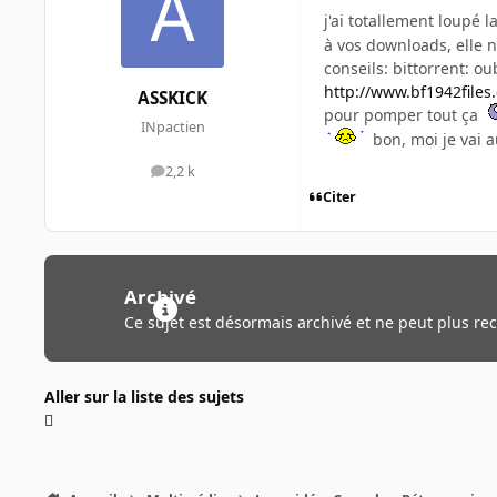
j'ai totallement loupé 
à vos downloads, elle n
conseils: bittorrent: ou
http://www.bf1942files
ASSKICK
pour pomper tout ça
INpactien
bon, moi je vai au
2,2 k
messages
Citer
Archivé
Ce sujet est désormais archivé et ne peut plus re
Aller sur la liste des sujets