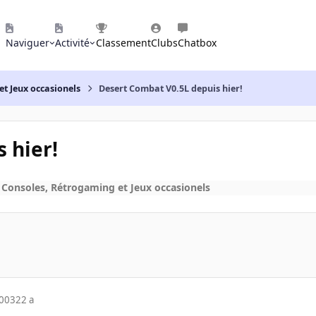
Naviguer
Activité
Classement
Clubs
Chatbox
et Jeux occasionels
Desert Combat V0.5L depuis hier!
 hier!
 Consoles, Rétrogaming et Jeux occasionels
2003
22 a