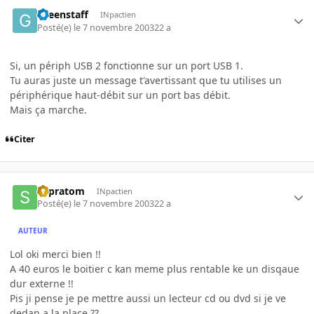
Greenstaff
INpactien
Posté(e)
le 7 novembre 2003
22 a
Si, un périph USB 2 fonctionne sur un port USB 1.
Tu auras juste un message t'avertissant que tu utilises un
périphérique haut-débit sur un port bas débit.
Mais ça marche.
Citer
supratom
INpactien
Posté(e)
le 7 novembre 2003
22 a
AUTEUR
Lol oki merci bien !!
A 40 euros le boitier c kan meme plus rentable ke un disqaue
dur externe !!
Pis ji pense je pe mettre aussi un lecteur cd ou dvd si je ve
dedan a la place ??