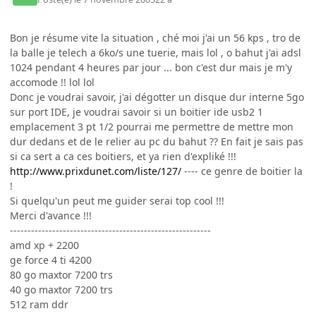
Bon je résume vite la situation , ché moi j'ai un 56 kps , tro de
la balle je telech a 6ko/s une tuerie, mais lol , o bahut j'ai adsl
1024 pendant 4 heures par jour ... bon c'est dur mais je m'y
accomode !! lol lol
Donc je voudrai savoir, j'ai dégotter un disque dur interne 5go
sur port IDE, je voudrai savoir si un boitier ide usb2 1
emplacement 3 pt 1/2 pourrai me permettre de mettre mon
dur dedans et de le relier au pc du bahut ?? En fait je sais pas
si ca sert a ca ces boitiers, et ya rien d'expliké !!!
http://www.prixdunet.com/liste/127/
---- ce genre de boitier la
!
Si quelqu'un peut me guider serai top cool !!!
Merci d'avance !!!
---------------------------------------------------------
amd xp + 2200
ge force 4 ti 4200
80 go maxtor 7200 trs
40 go maxtor 7200 trs
512 ram ddr