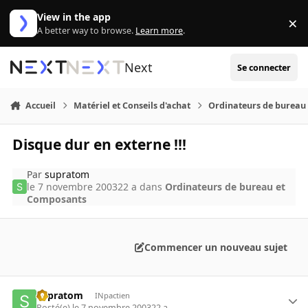
Aller au contenu
View in the app
×
Di
A better way to browse.
Learn more
.
Next
Se connecter
Accueil
Matériel et Conseils d'achat
Ordinateurs de bureau
Disque dur en externe !!!
Par
supratom
le 7 novembre 2003
22 a
dans
Ordinateurs de bureau et
Composants
Commencer un nouveau sujet
supratom
INpactien
Posté(e)
le 7 novembre 2003
22 a