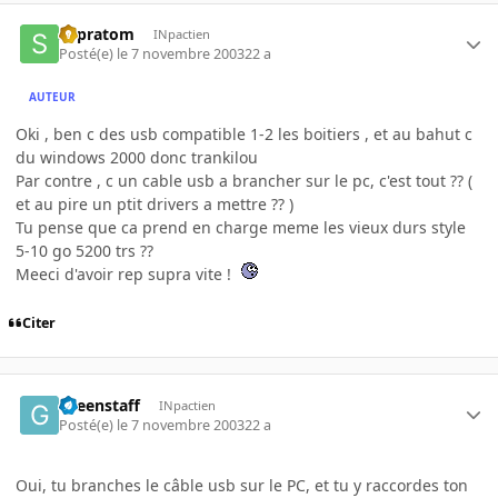
supratom
INpactien
Posté(e)
le 7 novembre 2003
22 a
AUTEUR
Oki , ben c des usb compatible 1-2 les boitiers , et au bahut c
du windows 2000 donc trankilou
Par contre , c un cable usb a brancher sur le pc, c'est tout ?? (
et au pire un ptit drivers a mettre ?? )
Tu pense que ca prend en charge meme les vieux durs style
5-10 go 5200 trs ??
Meeci d'avoir rep supra vite !
Citer
Greenstaff
INpactien
Posté(e)
le 7 novembre 2003
22 a
Oui, tu branches le câble usb sur le PC, et tu y raccordes ton