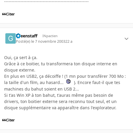
---------------------------------------------------------
Citer
Greenstaff
INpactien
Posté(e)
le 7 novembre 2003
22 a
Oui, ça sert à ça.
Grâce à ce boitier, tu transformera ton disque interne en
disque externe.
En plus en USB2, ça décoiffe ! (1 mn pour transférer 700 Mo :
la taille d'un film, au hasard...
). Encore faut-il que tes
machines du bahut soient en USB 2...
Si t'as Win XP à ton bahut, t'auras même pas besoin de
drivers, ton boitier externe sera reconnu tout seul, et un
disque supplémentaire va apparaître dans l'explorateur.
Citer