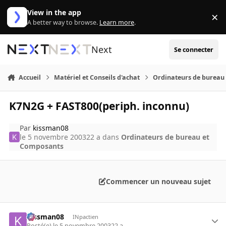
Aller au contenu
View in the app
×
Di
A better way to browse.
Learn more
.
Next
Se connecter
Accueil
Matériel et Conseils d'achat
Ordinateurs de bureau
K7N2G + FAST800(periph. inconnu)
Par
kissman08
le 5 novembre 2003
22 a
dans
Ordinateurs de bureau et
Composants
Commencer un nouveau sujet
kissman08
INpactien
Posté(e)
le 5 novembre 2003
22 a