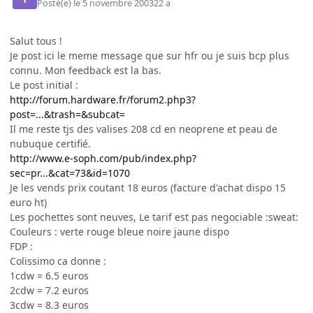
Posté(e)
le 5 novembre 2003
22 a
Salut tous !
Je post ici le meme message que sur hfr ou je suis bcp plus
connu. Mon feedback est la bas.
Le post initial :
http://forum.hardware.fr/forum2.php3?
post=...&trash=&subcat=
Il me reste tjs des valises 208 cd en neoprene et peau de
nubuque certifié.
http://www.e-soph.com/pub/index.php?
sec=pr...&cat=73&id=1070
Je les vends prix coutant 18 euros (facture d'achat dispo 15
euro ht)
Les pochettes sont neuves, Le tarif est pas negociable :sweat:
Couleurs : verte rouge bleue noire jaune dispo
FDP :
Colissimo ca donne :
1cdw = 6.5 euros
2cdw = 7.2 euros
3cdw = 8.3 euros