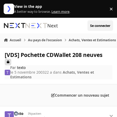
Aller au contenu
View in the app
×
Di
A better way to browse.
Learn more
.
Next
Se connecter
Accueil
Au pays de l'occasion
Achats, Ventes et Estimations
[VDS] Pochette CDWallet 208 neuves
Par
texto
le 5 novembre 2003
22 a
dans
Achats, Ventes et
Estimations
Commencer un nouveau sujet
texto
INpactien