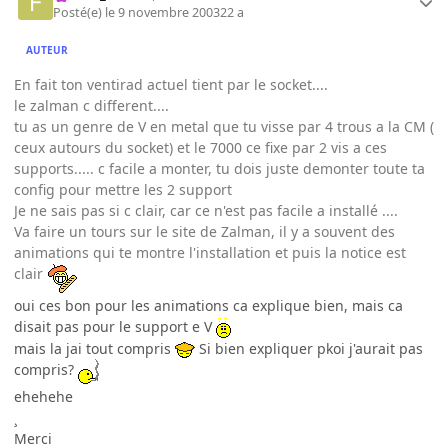
Posté(e)
le 9 novembre 2003
22 a
AUTEUR
En fait ton ventirad actuel tient par le socket....
le zalman c different....
tu as un genre de V en metal que tu visse par 4 trous a la CM (
ceux autours du socket) et le 7000 ce fixe par 2 vis a ces
supports..... c facile a monter, tu dois juste demonter toute ta
config pour mettre les 2 support
Je ne sais pas si c clair, car ce n'est pas facile a installé ....
Va faire un tours sur le site de Zalman, il y a souvent des
animations qui te montre l'installation et puis la notice est
clair
oui ces bon pour les animations ca explique bien, mais ca
disait pas pour le support e V
mais la jai tout compris
Si bien expliquer pkoi j'aurait pas
compris?
ehehehe
¸
Merci