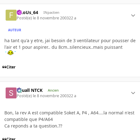
FiLoUs_64
INpactien
Posté(e)
le 8 novembre 2003
22 a
AUTEUR
ha tant qu'a y etre, jai besoin de 3 ventilateur pour pousser de
l'air et 1 pour aspirer.. du 8cm..silencieux..mais puissant
Citer
Squall NTCK
Ancien
Posté(e)
le 8 novembre 2003
22 a
Bon, la rev A est compatible Soket A, P4 , A64....la normal n'est
compatible que P4/A64
Ca reponds a ta question.??
Citer