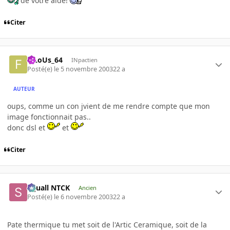
de votre aide!
Citer
FiLoUs_64
INpactien
Posté(e)
le 5 novembre 2003
22 a
AUTEUR
oups, comme un con jvient de me rendre compte que mon
image fonctionnait pas..
donc dsl et
et
Citer
Squall NTCK
Ancien
Posté(e)
le 6 novembre 2003
22 a
Pate thermique tu met soit de l'Artic Ceramique, soit de la