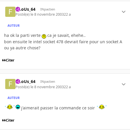
FiLoUs_64
INpactien
Posté(e)
le 8 novembre 2003
22 a
AUTEUR
ha ok la parti verte
ca je savait, ehehe..
bon ensuite le intel socket 478 devrait faire pour un socket A
ou ya autre chose?
Citer
FiLoUs_64
INpactien
Posté(e)
le 8 novembre 2003
22 a
AUTEUR
j'aimerait passer la commande ce soir
Citer