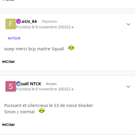
FiLoUs_64
INpactien
Posté(e)
le 8 novembre 2003
22 a
AUTEUR
ouep merci bcp maitre Squall
Citer
Squall NTCK
Ancien
Posté(e)
le 8 novembre 2003
22 a
Puissant et silencieux le S3 de noise blocker
Sinon c normal
Citer