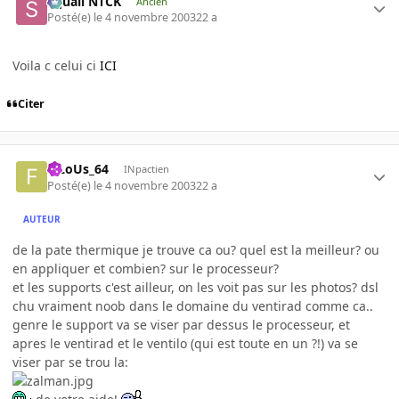
Squall NTCK
Ancien
Posté(e)
le 4 novembre 2003
22 a
Voila c celui ci
ICI
Citer
FiLoUs_64
INpactien
Posté(e)
le 4 novembre 2003
22 a
AUTEUR
de la pate thermique je trouve ca ou? quel est la meilleur? ou
en appliquer et combien? sur le processeur?
et les supports c'est ailleur, on les voit pas sur les photos? dsl
chu vraiment noob dans le domaine du ventirad comme ca..
genre le support va se viser par dessus le processeur, et
apres le ventirad et le ventilo (qui est toute en un ?!) va se
viser par se trou la: