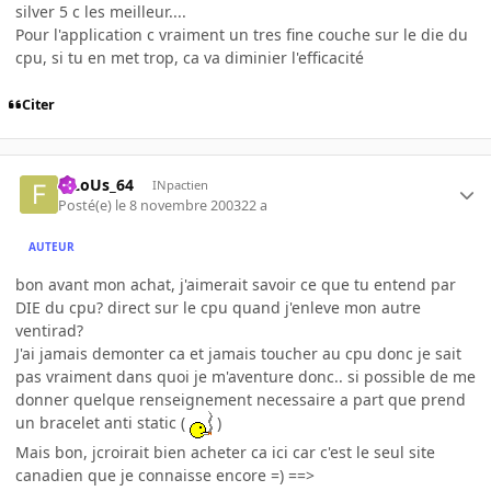
silver 5 c les meilleur....
Pour l'application c vraiment un tres fine couche sur le die du
cpu, si tu en met trop, ca va diminier l'efficacité
Citer
FiLoUs_64
INpactien
Posté(e)
le 8 novembre 2003
22 a
AUTEUR
bon avant mon achat, j'aimerait savoir ce que tu entend par
DIE du cpu? direct sur le cpu quand j'enleve mon autre
ventirad?
J'ai jamais demonter ca et jamais toucher au cpu donc je sait
pas vraiment dans quoi je m'aventure donc.. si possible de me
donner quelque renseignement necessaire a part que prend
un bracelet anti static (
)
Mais bon, jcroirait bien acheter ca ici car c'est le seul site
canadien que je connaisse encore =) ==>