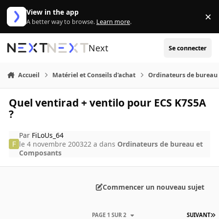
Aller au contenu
View in the app
×
Di
A better way to browse.
Learn more
.
Next
Se connecter
Accueil
Matériel et Conseils d'achat
Ordinateurs de bureau
Quel ventirad + ventilo pour ECS K7S5A
?
Par
FiLoUs_64
le 4 novembre 2003
22 a
dans
Ordinateurs de bureau et
Composants
Commencer un nouveau sujet
PAGE 1 SUR 2
SUIVANT