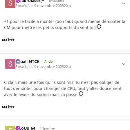
=]Sabrolaser[=
INpactien
Posté(e)
le 9 novembre 2003
22 a
+1 pour le facile a monter (bon faut quand meme démonter la
CM pour mettre les petits supports du ventilo )
Citer
Squall NTCK
Ancien
Posté(e)
le 9 novembre 2003
22 a
C clair, mais une fois qu'ils sont mis, tu n'est pas obliger de
tout demonter pour changer de CPU, faut y aller doucement
avec le levier du socket mais ca passe
Citer
FiLoUs_64
INpactien