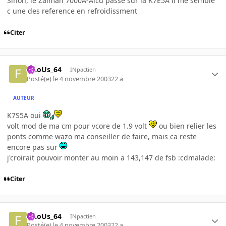
Sinon, le Zalman 7000A-Alcu passe sur la K7E5A il me semble
c une des reference en refroidissment
Citer
FiLoUs_64
INpactien
Posté(e)
le 4 novembre 2003
22 a
AUTEUR
K7S5A oui
volt mod de ma cm pour vcore de 1.9 volt
ou bien relier les
ponts comme wazo ma conseiller de faire, mais ca reste
encore pas sur
j'croirait pouvoir monter au moin a 143,147 de fsb :cdmalade:
Citer
FiLoUs_64
INpactien
Posté(e)
le 4 novembre 2003
22 a