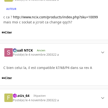
AUTEUR
c ca ?
http://www.ncix.com/products/index.php?sku=10099
mais moi c sockat a jcroit ca change qqch?
Citer
Squall NTCK
Ancien
Posté(e)
le 4 novembre 2003
22 a
C bien celui la, il est compatible k7/k8/P4 dans sa rev A
Citer
FiLoUs_64
INpactien
Posté(e)
le 4 novembre 2003
22 a