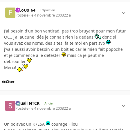
FiLoUs_64
INpactien
Posté(e)
le 4 novembre 2003
22 a
J'ai besoin d'un bon ventirad, pas trop bruyant pour mon futur
OC.. j'ai aucune idée je connait rien la dedans
donc si
vous avez des noms, des sites, faite moi en part svp
j'vais aussi avoir besoin d'un boitier, car le mien fait popoche
et je commence a le detester
mais ca je peut me
debrouiller
Merci!
Citer
Squall NTCK
Ancien
Posté(e)
le 4 novembre 2003
22 a
Un oc avec un K7E5A
courage Filou