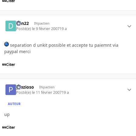
Citer
dan22
INpactien
Posté(e)
le 9 février 2007
19 a
separation d unkit possible et accepte tu paiemnt via
paypal merci
Citer
prezioso
INpactien
Posté(e)
le 11 février 2007
19 a
AUTEUR
up
Citer