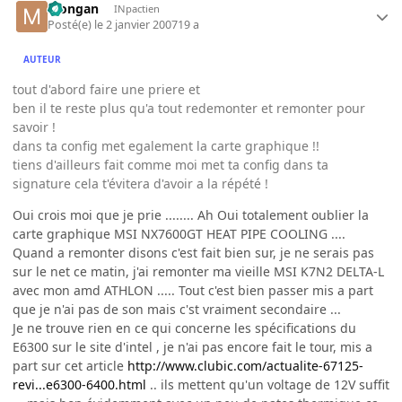
Mongan
INpactien
Posté(e)
le 2 janvier 2007
19 a
AUTEUR
tout d'abord faire une priere et
ben il te reste plus qu'a tout redemonter et remonter pour
savoir !
dans ta config met egalement la carte graphique !!
tiens d'ailleurs fait comme moi met ta config dans ta
signature cela t'évitera d'avoir a la répété !
Oui crois moi que je prie ........ Ah Oui totalement oublier la
carte graphique MSI NX7600GT HEAT PIPE COOLING ....
Quand a remonter disons c'est fait bien sur, je ne serais pas
sur le net ce matin, j'ai remonter ma vieille MSI K7N2 DELTA-L
avec mon amd ATHLON ..... Tout c'est bien passer mis a part
que je n'ai pas de son mais c'st vraiment secondaire ...
Je ne trouve rien en ce qui concerne les spécifications du
E6300 sur le site d'intel , je n'ai pas encore fait le tour, mis a
part sur cet article
http://www.clubic.com/actualite-67125-
revi...e6300-6400.html
.. ils mettent qu'un voltage de 12V suffit