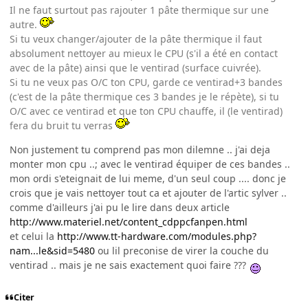
Il ne faut surtout pas rajouter 1 pâte thermique sur une
autre.
Si tu veux changer/ajouter de la pâte thermique il faut
absolument nettoyer au mieux le CPU (s'il a été en contact
avec de la pâte) ainsi que le ventirad (surface cuivrée).
Si tu ne veux pas O/C ton CPU, garde ce ventirad+3 bandes
(c'est de la pâte thermique ces 3 bandes je le répète), si tu
O/C avec ce ventirad et que ton CPU chauffe, il (le ventirad)
fera du bruit tu verras
Non justement tu comprend pas mon dilemne .. j'ai deja
monter mon cpu ..; avec le ventirad équiper de ces bandes ..
mon ordi s'eteignait de lui meme, d'un seul coup .... donc je
crois que je vais nettoyer tout ca et ajouter de l'artic sylver ..
comme d'ailleurs j'ai pu le lire dans deux article
http://www.materiel.net/content_cdppcfanpen.html
et celui la
http://www.tt-hardware.com/modules.php?
nam...le&sid=5480
ou lil preconise de virer la couche du
ventirad .. mais je ne sais exactement quoi faire ???
Citer