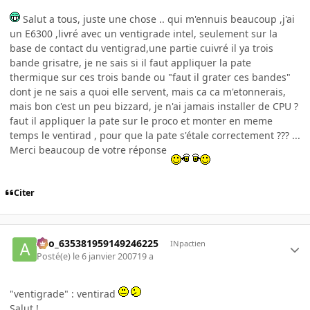
Salut a tous, juste une chose .. qui m'ennuis beaucoup ,j'ai
un E6300 ,livré avec un ventigrade intel, seulement sur la
base de contact du ventigrad,une partie cuivré il ya trois
bande grisatre, je ne sais si il faut appliquer la pate
thermique sur ces trois bande ou "faut il grater ces bandes"
dont je ne sais a quoi elle servent, mais ca ca m'etonnerais,
mais bon c'est un peu bizzard, je n'ai jamais installer de CPU ?
faut il appliquer la pate sur le proco et monter en meme
temps le ventirad , pour que la pate s'étale correctement ??? ...
Merci beaucoup de votre réponse
Citer
ano_635381959149246225
INpactien
Posté(e)
le 6 janvier 2007
19 a
"ventigrade" : ventirad
Salut !