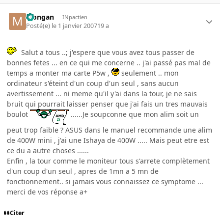
Mongan
INpactien
Posté(e)
le 1 janvier 2007
19 a
Salut a tous ..; j'espere que vous avez tous passer de
bonnes fetes ... en ce qui me concerne .. j'ai passé pas mal de
temps a monter ma carte P5w ,
seulement .. mon
ordinateur s'éteint d'un coup d'un seul , sans aucun
avertissement ... ni meme qu'il y'ai dans la tour, je ne sais
bruit qui pourrait laisser penser que j'ai fais un tres mauvais
boulot
......Je soupconne que mon alim soit un
peut trop faible ? ASUS dans le manuel recommande une alim
de 400W mini , j'ai une Ishaya de 400W ..... Mais peut etre est
ce du a autre choses ......
Enfin , la tour comme le moniteur tous s'arrete complètement
d'un coup d'un seul , apres de 1mn a 5 mn de
fonctionnement.. si jamais vous connaissez ce symptome ...
merci de vos réponse a+
Citer