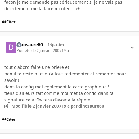
facon je me demande pas sérieusement si je ne vais pas
directement me la faire monter .. a+
Citer
dinosaure60
INpactien
Posté(e)
le 2 janvier 2007
19 a
tout d'abord faire une priere et
ben il te reste plus qu'a tout redemonter et remonter pour
savoir !
dans ta config met egalement la carte graphique !!
tiens d'ailleurs fait comme moi met ta config dans ta
signature cela t'évitera d'avoir a la répété !
Modifié
le 2 janvier 2007
19 a
par dinosaure60
Citer