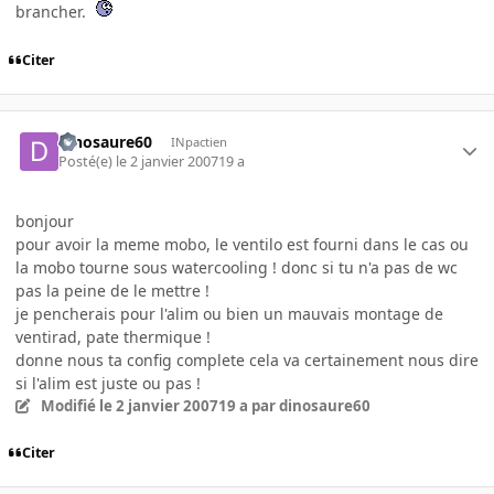
brancher.
Citer
dinosaure60
INpactien
Posté(e)
le 2 janvier 2007
19 a
bonjour
pour avoir la meme mobo, le ventilo est fourni dans le cas ou
la mobo tourne sous watercooling ! donc si tu n'a pas de wc
pas la peine de le mettre !
je pencherais pour l'alim ou bien un mauvais montage de
ventirad, pate thermique !
donne nous ta config complete cela va certainement nous dire
si l'alim est juste ou pas !
Modifié
le 2 janvier 2007
19 a
par dinosaure60
Citer