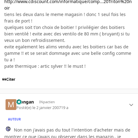
http://www.cdiscount.com/informatique/comp...20Triton%20n
oir
tiens les deux dans le meme magasin ! donc 1 seul fois les
frais de port !
quelques soit t'on choix de boitier ! privilégier des boitiers
bien ventilé ! evite avec des ventilo de 80 mm ( bruyant) si tu
veux un bon refroidissement.
evite egalement les alims vendu avec les boitiers car bas de
gamme !! et se serait dommage avec une belle config comme
tu a !
pate thermique : artic sylver !! le must !
Citer
Mongan
INpactien
Posté(e)
le 2 janvier 2007
19 a
AUTEUR
Non non j'avais pas du tout l'intention d'acheter mais de
montrer ce que j'avais pu observer dans les magazin.. je