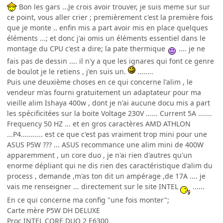
Bon les gars ...Je crois avoir trouver, je suis meme sur sur
ce point, vous aller crier ; premièrement c'est la première fois
que je monte .. enfin mis a part avoir mis en place quelques
éléments ...; et donc j'ai omis un éléments essentiel dans le
montage du CPU c'est a dire; la pate thermique
.... je ne
fais pas de dessin .... il n'y a que les ignares qui font ce genre
de boulot je le retiens , j'en suis un.
........
Puis une deuxième choses en ce qui concerne l'alim , le
vendeur m'as fourni gratuitement un adaptateur pour ma
vieille alim Ishaya 400w , dont je n'ai aucune docu mis a part
les spécificitées sur la boite Voltage 230V ...... Current 5A .......
Frequency 50 HZ ... et en gros caractères AMD ATHLON
...P4........... est ce que c'est pas vraiment trop mini pour une
ASUS P5W ??? ... ASUS recommance une alim mini de 400W
apparemment , un core duo , je n'ai rien d'autres qu'un
enorme dépliant qui ne dis rien des caractéristique d'alim du
process , demande ,m'as ton dit un ampérage ,de 17A .... je
vais me renseigner ... directement sur le site INTEL
......
En ce qui concerne ma config "une fois monter";
Carte mère P5W DH DELUXE
Proc INTEL CORE DUO 2 E6300