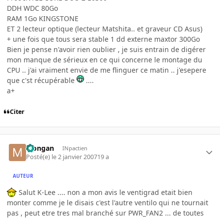
DDH WDC 80Go
RAM 1Go KINGSTONE
ET 2 lecteur optique (lecteur Matshita.. et graveur CD Asus)
+ une fois que tous sera stable 1 dd externe maxtor 300Go
Bien je pense n'avoir rien oublier , je suis entrain de digérer
mon manque de sérieux en ce qui concerne le montage du
CPU .. j'ai vraiment envie de me flinguer ce matin .. j'esepere
que c'st récupérable
....
a+
Citer
Mongan
INpactien
Posté(e)
le 2 janvier 2007
19 a
AUTEUR
Salut K-Lee .... non a mon avis le ventigrad etait bien
monter comme je le disais c'est l'autre ventilo qui ne tournait
pas , peut etre tres mal branché sur PWR_FAN2 ... de toutes