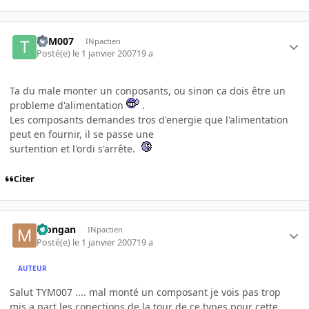
TYM007
INpactien
Posté(e)
le 1 janvier 2007
19 a
Ta du male monter un conposants, ou sinon ca dois être un
probleme d'alimentation
.
Les composants demandes tros d'energie que l'alimentation
peut en fournir, il se passe une
surtention et l'ordi s'arrête.
Citer
Mongan
INpactien
Posté(e)
le 1 janvier 2007
19 a
AUTEUR
Salut TYM007 .... mal monté un composant je vois pas trop
mis a part les conections de la tour de ce types pour cette