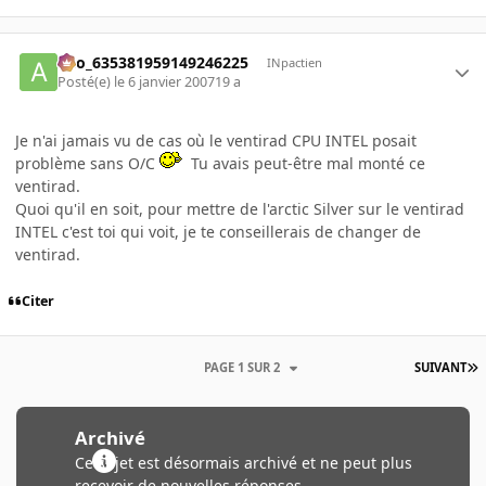
ano_635381959149246225
INpactien
Posté(e)
le 6 janvier 2007
19 a
Je n'ai jamais vu de cas où le ventirad CPU INTEL posait
problème sans O/C
Tu avais peut-être mal monté ce
ventirad.
Quoi qu'il en soit, pour mettre de l'arctic Silver sur le ventirad
INTEL c'est toi qui voit, je te conseillerais de changer de
ventirad.
Citer
PAGE 1 SUR 2
SUIVANT
Archivé
Ce sujet est désormais archivé et ne peut plus
recevoir de nouvelles réponses.