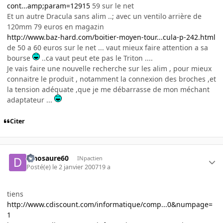
cont...amp;param=12915
59 sur le net
Et un autre Dracula sans alim ..; avec un ventilo arrière de
120mm 79 euros en magazin
http://www.baz-hard.com/boitier-moyen-tour...cula-p-242.html
de 50 a 60 euros sur le net ... vaut mieux faire attention a sa
bourse
..ca vaut peut ete pas le Triton ....
Je vais faire une nouvelle recherche sur les alim , pour mieux
connaitre le produit , notamment la connexion des broches ,et
la tension adéquate ,que je me débarrasse de mon méchant
adaptateur ...
Citer
dinosaure60
INpactien
Posté(e)
le 2 janvier 2007
19 a
tiens
http://www.cdiscount.com/informatique/comp...0&numpage=
1