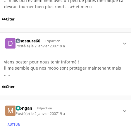
... mais bon évidemment avec un peu de pates thermique ca
devrait tourner bien plus rond ... a+ et merci
Citer
dinosaure60
INpactien
Posté(e)
le 2 janvier 2007
19 a
viens poster pour nous tenir informé !
il me semble que nos mobo sont protéger maintenant mais
.....
Citer
Mongan
INpactien
Posté(e)
le 2 janvier 2007
19 a
AUTEUR