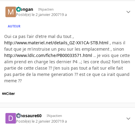
Mongan
INpactien
Posté(e)
le 2 janvier 2007
19 a
AUTEUR
Oui ca pas l'air d'etre mal du tout ,
http://www.materiel.net/details_GZ-XX1CA-STB.html
, mais il
faut que je m'instruise un peu sur les emplacement , sinon
http://www.ldlc.com/fiche/PB00033571.html
.. je vois que cette
alim prend en charge les dernier P4 ..; les core duo2 font bien
partie de cette classe ?? J'en suis pas tout a fait sur elle fait
pas partie de la meme generation ?? est ce que ca irait quand
meme ??
Citer
dinosaure60
INpactien
Posté(e)
le 2 janvier 2007
19 a