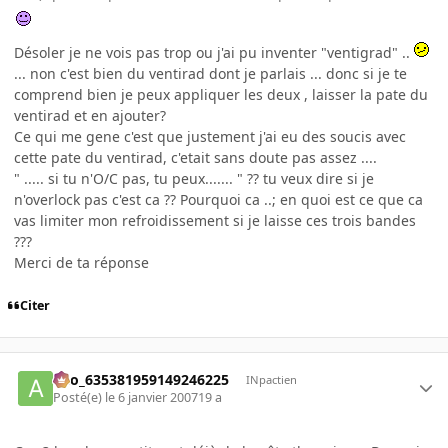
Désoler je ne vois pas trop ou j'ai pu inventer "ventigrad" ..
... non c'est bien du ventirad dont je parlais ... donc si je te
comprend bien je peux appliquer les deux , laisser la pate du
ventirad et en ajouter?
Ce qui me gene c'est que justement j'ai eu des soucis avec
cette pate du ventirad, c'etait sans doute pas assez ....
" ..... si tu n'O/C pas, tu peux....... " ?? tu veux dire si je
n'overlock pas c'est ca ?? Pourquoi ca ..; en quoi est ce que ca
vas limiter mon refroidissement si je laisse ces trois bandes
???
Merci de ta réponse
Citer
ano_635381959149246225
INpactien
Posté(e)
le 6 janvier 2007
19 a