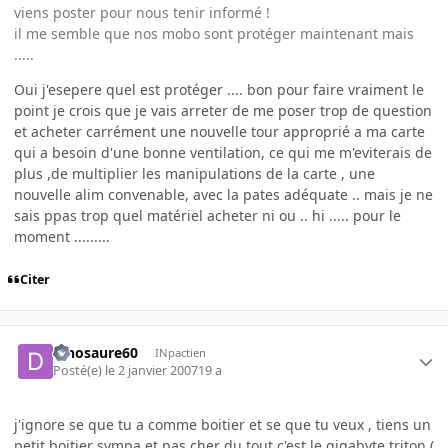
viens poster pour nous tenir informé !
il me semble que nos mobo sont protéger maintenant mais
.....
Oui j'esepere quel est protéger .... bon pour faire vraiment le
point je crois que je vais arreter de me poser trop de question
et acheter carrément une nouvelle tour approprié a ma carte
qui a besoin d'une bonne ventilation, ce qui me m'eviterais de
plus ,de multiplier les manipulations de la carte , une
nouvelle alim convenable, avec la pates adéquate .. mais je ne
sais ppas trop quel matériel acheter ni ou .. hi ..... pour le
moment .........
Citer
dinosaure60
INpactien
Posté(e)
le 2 janvier 2007
19 a
j'ignore se que tu a comme boitier et se que tu veux , tiens un
petit boitier sympa et pas cher du tout c'est le gigabyte triton (