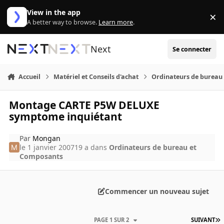
Aller au contenu
View in the app
×
Di
A better way to browse.
Learn more
.
Next
Se connecter
Accueil
Matériel et Conseils d'achat
Ordinateurs de bureau
Montage CARTE P5W DELUXE
symptome inquiétant
Par
Mongan
le 1 janvier 2007
19 a
dans
Ordinateurs de bureau et
Composants
Commencer un nouveau sujet
PAGE 1 SUR 2
SUIVANT