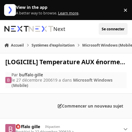
Aller au contenu
View in the app
×
Di
A better way to browse.
Learn more
.
Next
Se connecter
Accueil
Systèmes d'exploitation
Microsoft Windows (Mobile
[LOGICIEL] Temperature AUX énorme...
Par
buffalo gille
le 27 décembre 2006
19 a
dans
Microsoft Windows
(Mobile)
Commencer un nouveau sujet
buffalo gille
INpactien
Posté(e)
le 27 décembre 2006
19 a