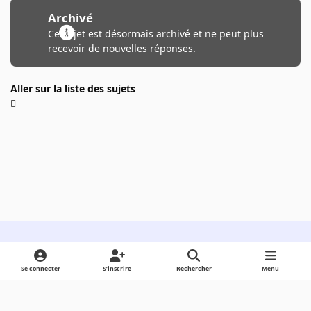
Archivé
Ce sujet est désormais archivé et ne peut plus
recevoir de nouvelles réponses.
Aller sur la liste des sujets
Light Mode
Dark Mode
System Preference
Se connecter
S’inscrire
Rechercher
Menu
Langue
Cookies
Powered by
Invision Community