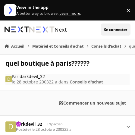
Aller au contenu
View in the app
×
Di
A better way to browse.
Learn more
.
Next
Se connecter
Accueil
Matériel et Conseils d'achat
Conseils d'achat
que
quel boutique à paris??????
Par
darkdevil_32
le 28 octobre 2003
22 a
dans
Conseils d'achat
Commencer un nouveau sujet
darkdevil_32
INpactien
Posté(e)
le 28 octobre 2003
22 a