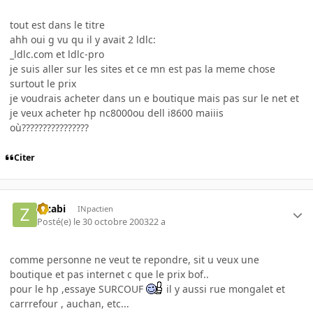
tout est dans le titre
ahh oui g vu qu il y avait 2 ldlc:
_ldlc.com et ldlc-pro
je suis aller sur les sites et ce mn est pas la meme chose
surtout le prix
je voudrais acheter dans un e boutique mais pas sur le net et
je veux acheter hp nc8000ou dell i8600 maiiis
où????????????????
Citer
z_zabi
INpactien
Posté(e)
le 30 octobre 2003
22 a
comme personne ne veut te repondre, sit u veux une
boutique et pas internet c que le prix bof..
pour le hp ,essaye SURCOUF
il y aussi rue mongalet et
carrrefour , auchan, etc...