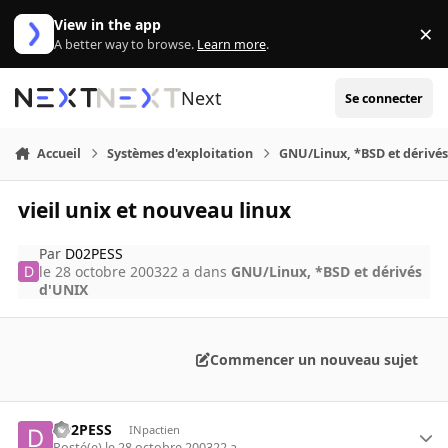
Aller au contenu
View in the app
×
Di
A better way to browse.
Learn more
.
Next
Se connecter
Accueil
Systèmes d'exploitation
GNU/Linux, *BSD et dérivé
vieil unix et nouveau linux
Par
D02PESS
le 28 octobre 2003
22 a
dans
GNU/Linux, *BSD et dérivés
d'UNIX
Commencer un nouveau sujet
D02PESS
INpactien
Posté(e)
le 28 octobre 2003
22 a