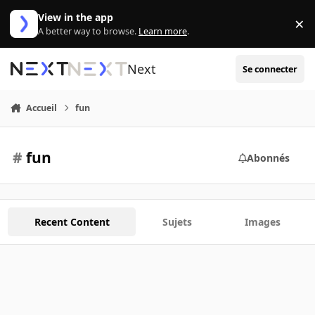
Aller au contenu
View in the app
×
Di
A better way to browse.
Learn more
.
Next
Se connecter
Accueil
fun
#
fun
Abonnés
Recent Content
Sujets
Images