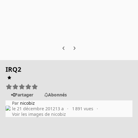
Previous carousel slide
Next carousel slide
IRQ2
Partager
Abonnés
Par
nicobiz
le 21 décembre 2012
13 a
1 891 vues
Voir les images de nicobiz