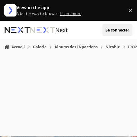
Aller au contenu
View in the app
×
Di
A better way to browse.
Learn more
.
Next
Se connecter
Accueil
Galerie
Albums des INpactiens
Nicobiz
IRQ2