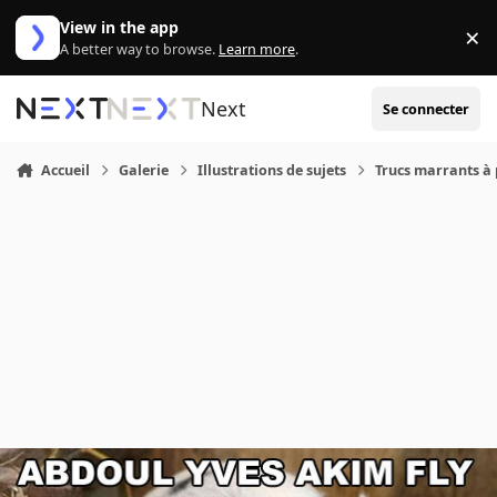
Aller au contenu
View in the app
×
Di
A better way to browse.
Learn more
.
Next
Se connecter
Accueil
Galerie
Illustrations de sujets
Trucs marrants à