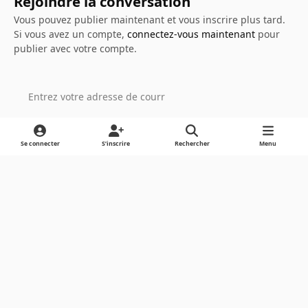
Rejoindre la conversation
Vous pouvez publier maintenant et vous inscrire plus tard.
Si vous avez un compte,
connectez-vous maintenant
pour
publier avec votre compte.
Ajouter un commentaire…
Se connecter
S’inscrire
Rechercher
Menu
Light Mode
Dark Mode
System Preference
Langue
Cookies
Powered by
Invision Community