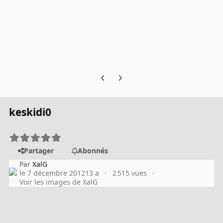
Previous carousel slide
Next carousel slide
keskidi0
Partager
Abonnés
Par
XalG
le 7 décembre 2012
13 a
2 515 vues
Voir les images de XalG