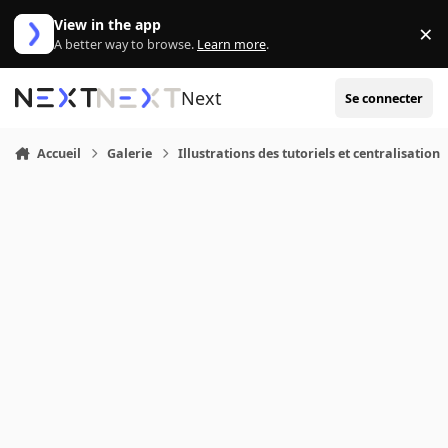
Aller au contenu
View in the app
×
Di
A better way to browse.
Learn more
.
Next
Se connecter
Accueil
Galerie
Illustrations des tutoriels et centralisation