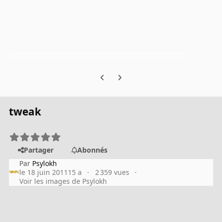
Previous carousel slide
Next carousel slide
tweak
Partager
Abonnés
Par
Psylokh
le 18 juin 2011
15 a
2 359 vues
Voir les images de Psylokh