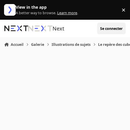
Aller au contenu
View in the app
×
Di
A better way to browse.
Learn more
.
Next
Se connecter
Accueil
Galerie
Illustrations de sujets
Le repère des cub