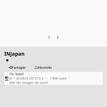
Previous carousel slide
Next carousel slide
INJapan
Partager
Abonnés
Par
luinil
le 1 octobre 2012
13 a
1 966 vues
Voir les images de luinil