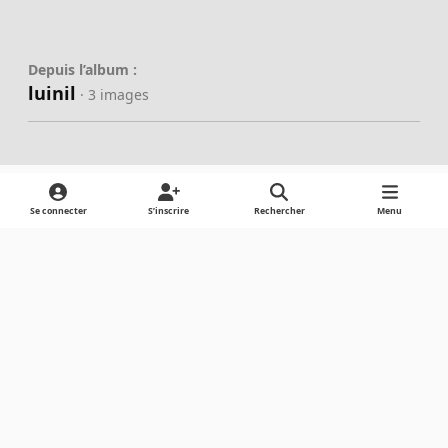
Depuis l’album :
luinil
· 3 images
Se connecter
S’inscrire
Rechercher
Menu
Partager
Abonnés
Light Mode
Dark Mode
System Preference
Langue
Cookies
Powered by
Invision Community