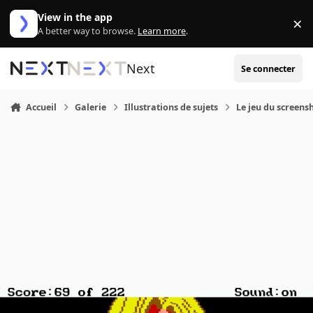
Aller au contenu
View in the app
×
Di
A better way to browse.
Learn more
.
Next
Se connecter
Accueil
Galerie
Illustrations de sujets
Le jeu du screensh