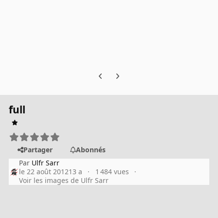
Previous carousel slide
Next carousel slide
full
Partager
Abonnés
Par
Ulfr Sarr
le 22 août 2012
13 a
1 484 vues
Voir les images de Ulfr Sarr