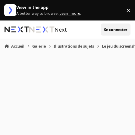
Aller au contenu
View in the app
×
Di
A better way to browse.
Learn more
.
Next
Se connecter
Accueil
Galerie
Illustrations de sujets
Le jeu du screensh