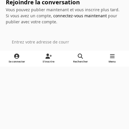
Rejoindre la conversation
Vous pouvez publier maintenant et vous inscrire plus tard.
Si vous avez un compte,
connectez-vous maintenant
pour
publier avec votre compte.
Ajouter un commentaire…
Se connecter
S’inscrire
Rechercher
Menu
Light Mode
Dark Mode
System Preference
Langue
Cookies
Powered by
Invision Community