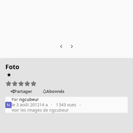
Previous carousel slide
Next carousel slide
Foto
Partager
Abonnés
Par
ngcubeur
le 3 août 2012
14 a
1 343 vues
Voir les images de ngcubeur