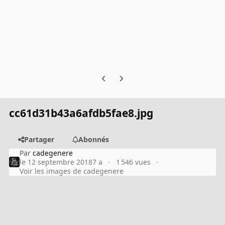
Previous carousel slide
Next carousel slide
cc61d31b43a6afdb5fae8.jpg
Partager
Abonnés
Par
cadegenere
le 12 septembre 2018
7 a
1 546 vues
Voir les images de cadegenere