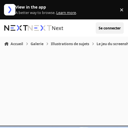
Aller au contenu
View in the app
×
Di
A better way to browse.
Learn more
.
Next
Se connecter
Accueil
Galerie
Illustrations de sujets
Le jeu du screensh