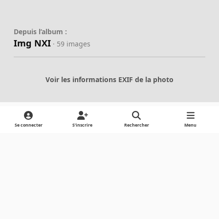
Depuis l’album :
Img NXI
· 59 images
Voir les informations EXIF de la photo
Se connecter
S’inscrire
Rechercher
Menu
Partager
Abonnés
Light Mode
Dark Mode
System Preference
Langue
Cookies