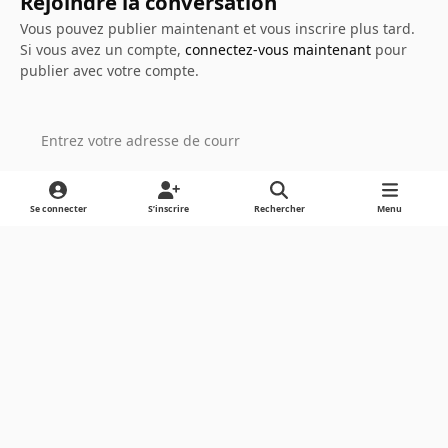
Rejoindre la conversation
Vous pouvez publier maintenant et vous inscrire plus tard.
Si vous avez un compte,
connectez-vous maintenant
pour
publier avec votre compte.
Ajouter un commentaire…
Se connecter
S’inscrire
Rechercher
Menu
Light Mode
Dark Mode
System Preference
Langue
Cookies
Powered by
Invision Community