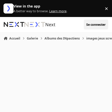
Aller au contenu
View in the app
×
Di
A better way to browse.
Learn more
.
Next
Se connecter
Accueil
Galerie
Albums des INpactiens
images jeux scr