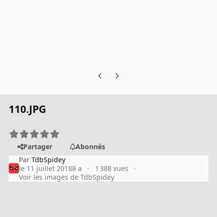
Previous carousel slide
Next carousel slide
110.JPG
Partager
Abonnés
Par
TdbSpidey
le 11 juillet 2018
8 a
1 388 vues
Voir les images de TdbSpidey