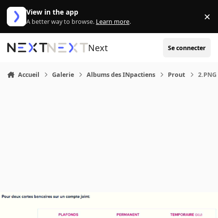
Aller au contenu
View in the app
×
Di
A better way to browse.
Learn more
.
Next
Se connecter
Accueil
Galerie
Albums des INpactiens
Prout
2.PNG