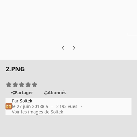
Previous carousel slide
Next carousel slide
2.PNG
Partager
Abonnés
Par
Soltek
le 27 juin 2018
8 a
2 193 vues
Voir les images de Soltek